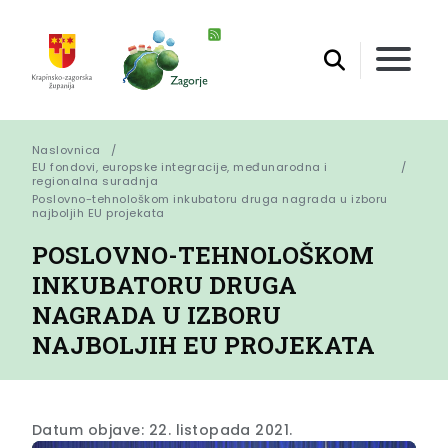
Naslovnica
EU fondovi, europske integracije, međunarodna i
regionalna suradnja
Poslovno-tehnološkom inkubatoru druga nagrada u izboru 
najboljih EU projekata
POSLOVNO-TEHNOLOŠKOM
INKUBATORU DRUGA
NAGRADA U IZBORU
NAJBOLJIH EU PROJEKATA
Datum objave: 22. listopada 2021.