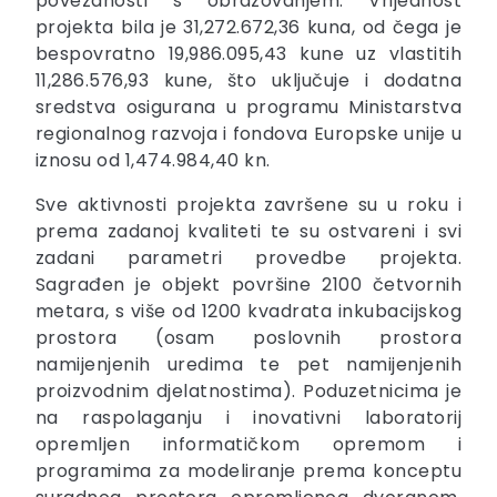
povezanosti s obrazovanjem. Vrijednost
projekta bila je 31,272.672,36 kuna, od čega je
bespovratno 19,986.095,43 kune uz vlastitih
11,286.576,93 kune, što uključuje i dodatna
sredstva osigurana u programu Ministarstva
regionalnog razvoja i fondova Europske unije u
iznosu od 1,474.984,40 kn.
Sve aktivnosti projekta završene su u roku i
prema zadanoj kvaliteti te su ostvareni i svi
zadani parametri provedbe projekta.
Sagrađen je objekt površine 2100 četvornih
metara, s više od 1200 kvadrata inkubacijskog
prostora (osam poslovnih prostora
namijenjenih uredima te pet namijenjenih
proizvodnim djelatnostima). Poduzetnicima je
na raspolaganju i inovativni laboratorij
opremljen informatičkom opremom i
programima za modeliranje prema konceptu