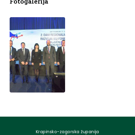
Fotogalerija
Krapinsko-zagorska županija