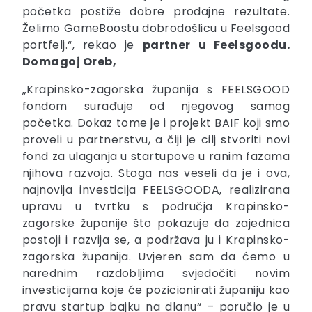
početka postiže dobre prodajne rezultate.
Želimo GameBoostu dobrodošlicu u Feelsgood
portfelj.“, rekao je
partner u Feelsgoodu.
Domagoj Oreb,
„Krapinsko-zagorska županija s FEELSGOOD
fondom surađuje od njegovog samog
početka. Dokaz tome je i projekt BAIF koji smo
proveli u partnerstvu, a čiji je cilj stvoriti novi
fond za ulaganja u startupove u ranim fazama
njihova razvoja. Stoga nas veseli da je i ova,
najnovija investicija FEELSGOODA, realizirana
upravu u tvrtku s područja Krapinsko-
zagorske županije što pokazuje da zajednica
postoji i razvija se, a podržava ju i Krapinsko-
zagorska županija. Uvjeren sam da ćemo u
narednim razdobljima svjedočiti novim
investicijama koje će pozicionirati županiju kao
pravu startup bajku na dlanu“ – poručio je u