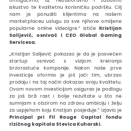
omogućimo, uz nezaboravno i zabavno
iskustvo te kvalitetnu korisničku podršku. Cilj
nam je ponuditi klijentima na našem
marketplaceu uslugu za sve njihove omiljene
popularne online videoigre.“ ističe
Kristijan
Salijević, osnivač i CEO Global Gaming
Servicesa.
„Kristijan Salijević pokazao je da je posvećen
startup osnivač s vizijom kreiranja
brzorastuće kompanije. Nakon naše prve
investicije oformio je još jači tim, ubrzao
prodaju i na taj način dokazao svoju kvalitetu.
Ovom novom investicijom osigurao je podlogu
za još brži rast i bolje rezultate u što ne
sumnjam s obzirom na zdravu ambiciju i želju
za uspjehom koju Kristijan posjeduje.” Izjavio je
Principal pri Fil Rouge Capital fondu
rizičnog kapitala Stevica Kuharski.