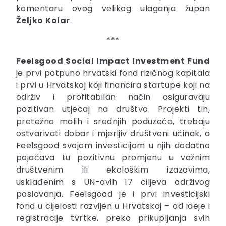
komentaru ovog velikog ulaganja župan
Željko
Kolar
.
***
Feelsgood Social Impact Investment Fund
je prvi potpuno hrvatski fond rizičnog kapitala
i prvi u Hrvatskoj koji financira startupe koji na
održiv i profitabilan način osiguravaju
pozitivan utjecaj na društvo. Projekti tih,
pretežno malih i srednjih poduzeća, trebaju
ostvarivati dobar i mjerljiv društveni učinak, a
Feelsgood svojom investicijom u njih dodatno
pojačava tu pozitivnu promjenu u važnim
društvenim ili ekološkim izazovima,
usklađenim s UN-ovih 17 ciljeva održivog
poslovanja. Feelsgood je i prvi investicijski
fond u cijelosti razvijen u Hrvatskoj – od ideje i
registracije tvrtke, preko prikupljanja svih