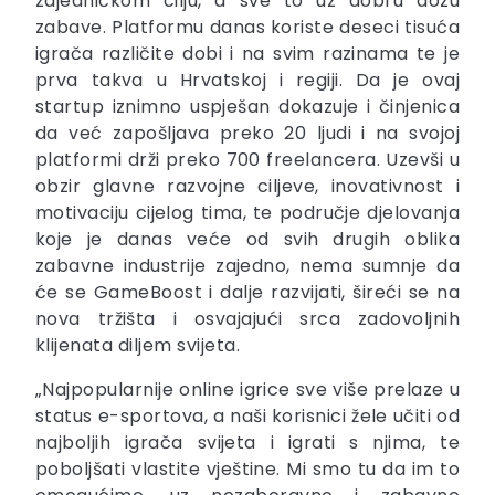
zajedničkom cilju, a sve to uz dobru dozu
zabave. Platformu danas koriste deseci tisuća
igrača različite dobi i na svim razinama te je
prva takva u Hrvatskoj i regiji. Da je ovaj
startup iznimno uspješan dokazuje i činjenica
da već zapošljava preko 20 ljudi i na svojoj
platformi drži preko 700 freelancera. Uzevši u
obzir glavne razvojne ciljeve, inovativnost i
motivaciju cijelog tima, te područje djelovanja
koje je danas veće od svih drugih oblika
zabavne industrije zajedno, nema sumnje da
će se GameBoost i dalje razvijati, šireći se na
nova tržišta i osvajajući srca zadovoljnih
klijenata diljem svijeta.
„Najpopularnije online igrice sve više prelaze u
status e-sportova, a naši korisnici žele učiti od
najboljih igrača svijeta i igrati s njima, te
poboljšati vlastite vještine. Mi smo tu da im to