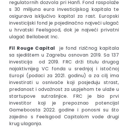
regulatornih dozvola pri Hanfi. Fond raspolaže
s 30 milijuna eura investicijskog kapitala te
osigurava isključivo kapital za rast. Europski
investicijski fond je pojedinačno najveći ulagač
u hrvatski Feelsgood, dok je najveći privatni
ulagač Bellabeat Inc.
Fil Rouge Capital
je fond rizičnog kapitala
sa sjedištem u Zagrebu osnovan 2019. Sa 137
investicija od 2019. FRC drži titulu drugog
najaktivnijeg VC fonda u srednjoj i istočnoj
Europi (podaci za 2021. godinu) a za cilj ima
investirati u osnivače koji posjeduju strast,
predanost i odvažnost za uspjehom te ulaže u
startupove sutrašnjice. FRC je bio prvi
investitor koji je prepoznao potencijal
Gameboosta 2022. godine i ponosni su što
zajedno s Feelsgood Capitalom vode drugi
krug ulaganja.