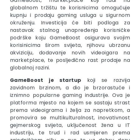
GameBoost, marketplace koji radi na
globalnom tržištu te korisnicima omogućuje
kupnju i prodaju gaming usluga u sigurnom
okruženju. Investicija će biti podloga za
nastavak stalnog unapređenja korisničke
podrške koju GameBoost osigurava svojim
korisinicima širom svijeta, njihovu ubrzanu
akviziciju, dodavanje novih videoigara na
marketplace, te posljedično rast prodaje na
globalnoj razini.
GameBoost je startup
koji se razvija
zavidnom brzinom, a dio je brzorastuće i
iznimno popularne gaming industrije. Ova je
platforma mjesto na kojem se sastaju strast
prema videoigrama i želja za napretkom, a
promovira se multikulturalnost, inovativnost
gejmerskog svijeta, uključenost žena u IT
industriju, te trud i rad usmjeren prema