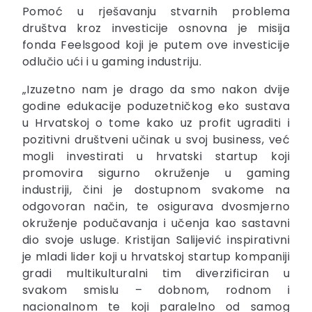
Pomoć u rješavanju stvarnih problema
društva kroz investicije osnovna je misija
fonda Feelsgood koji je putem ove investicije
odlučio ući i u gaming industriju.
„Izuzetno nam je drago da smo nakon dvije
godine edukacije poduzetničkog eko sustava
u Hrvatskoj o tome kako uz profit ugraditi i
pozitivni društveni učinak u svoj business, već
mogli investirati u hrvatski startup koji
promovira sigurno okruženje u gaming
industriji, čini je dostupnom svakome na
odgovoran način, te osigurava dvosmjerno
okruženje podučavanja i učenja kao sastavni
dio svoje usluge. Kristijan Salijević inspirativni
je mladi lider koji u hrvatskoj startup kompaniji
gradi multikulturalni tim diverzificiran u
svakom smislu – dobnom, rodnom i
nacionalnom te koji paralelno od samog