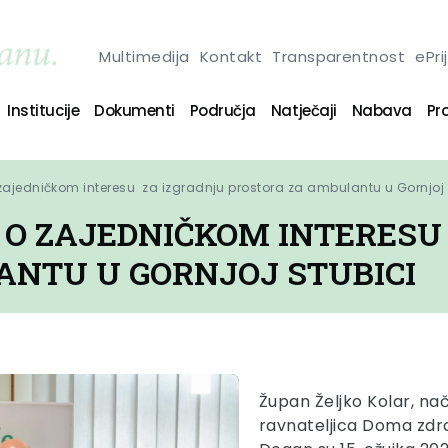
Multimedija
Kontakt
Transparentnost
ePri
Institucije
Dokumenti
Područja
Natječaji
Nabava
Pro
ajedničkom interesu  za izgradnju prostora za ambulantu u Gornjoj 
O ZAJEDNIČKOM INTERESU
NTU U GORNJOJ STUBICI
Župan Željko Kolar, na
ravnateljica Doma zdr