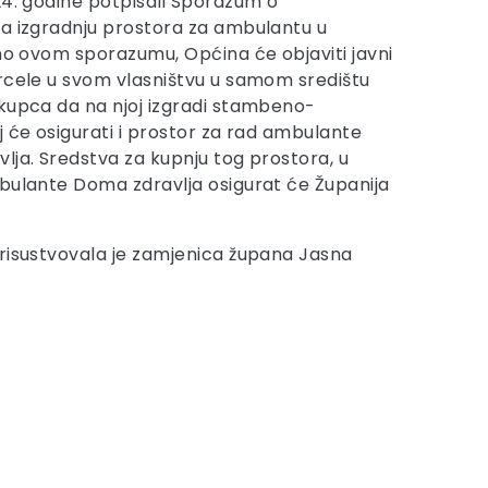
24. godine potpisali Sporazum o
a izgradnju prostora za ambulantu u
dno ovom sporazumu, Općina će objaviti javni
rcele u svom vlasništvu u samom središtu
kupca da na njoj izgradi stambeno-
j će osigurati i prostor za rad ambulante
lja. Sredstva za kupnju tog prostora, u
bulante Doma zdravlja osigurat će Županija
risustvovala je zamjenica župana Jasna