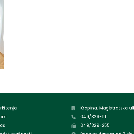
orištenja
Krapina, Magistratska uli
sum
049/329-111
nas
049/329-255