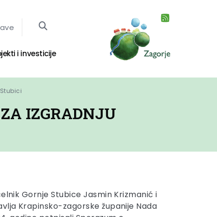
jave
jekti i investicije
Stubici
 ZA IZGRADNJU
čelnik Gornje Stubice Jasmin Krizmanić i
avlja Krapinsko-zagorske županije Nada