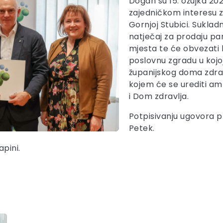
Dogan su 15. ožujka 20
zajedničkom interesu z
Gornjoj Stubici. Sukla
natječaj za prodaju pa
mjesta te će obvezati 
poslovnu zgradu u kojo
županijskog doma zdrav
kojem će se urediti am
i Dom zdravlja.
Potpisivanju ugovora p
Petek.
pini.