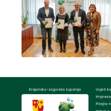
Krapinsko-zagorska županija
Uvjeti k
Impres
Pitajte 