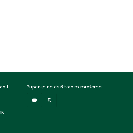
ca 1
Županija na društvenim mrežama
15