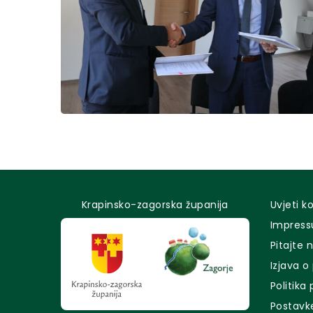
Krapinsko-zagorska županija
Uvjeti k
Impres
Pitajte 
Izjava o
Politika
Postavk