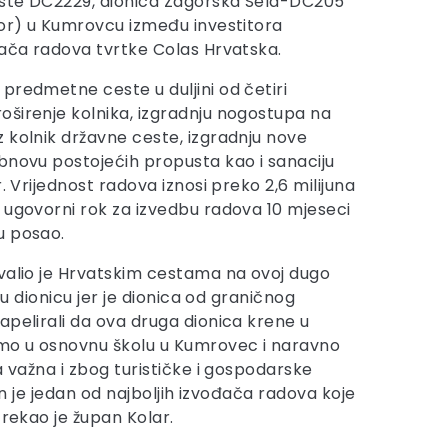
ste DC2229, dionica Zagorska Sela-DC205
vor) u Kumrovcu između investitora
đača radova tvrtke Colas Hrvatska.
predmetne ceste u duljini od četiri
širenje kolnika, izgradnju nogostupa na
 kolnik državne ceste, izgradnju nove
bnovu postojećih propusta kao i sanaciju
r. Vrijednost radova iznosi preko 2,6 milijuna
 ugovorni rok za izvedbu radova 10 mjeseci
u posao.
valio je Hrvatskim cestama na ovoj dugo
u dionicu jer je dionica od graničnog
apelirali da ova druga dionica krene u
zimo u osnovnu školu u Kumrovec i naravno
a važna i zbog turističke i gospodarske
an je jedan od najboljih izvođača radova koje
 rekao je župan Kolar.