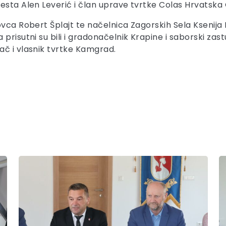
cesta Alen Leverić i član uprave tvrtke Colas Hrvatsk
vca Robert Šplajt te načelnica Zagorskih Sela Ksenija K
prisutni su bili i gradonačelnik Krapine i saborski za
ač i vlasnik tvrtke Kamgrad.