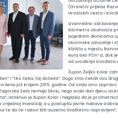
održavanja državne ce
(Granični prijelaz Raz
Hrvatskih cesta i izvo
Izvanredno održavanje 
kilometra obuhvaća pro
pojedinim dionicama uz
oborinske odvodnje i o
klizišta u mjestu Razvo
eura bez PDV-a, dok je
od uvođenja izvođača 
Župan Željko Kolar zah
ašen” i “tko čeka, taj dočeka”. Dugo smo čekali ovu drug
završena još krajem 2015. godine. Od onda smo zapravo 
. Zagorska Sela nemaju školu, nego svaki dan djecu vo
a”, istaknuo je župan Kolar i naglasio da je prometnic
o vrijednoj investiciji, a u postupku javne nabave izabr
te da će radovi biti izuzetno kvalitetno napravljeni”,