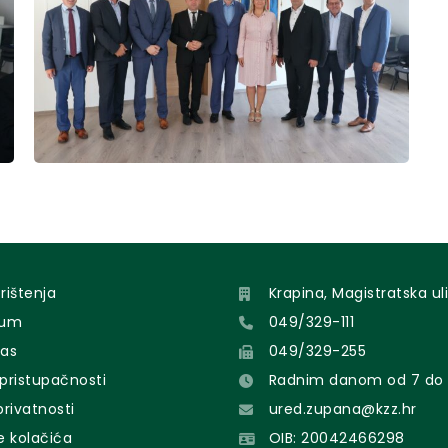
orištenja
Krapina, Magistratska uli
sum
049/329-111
nas
049/329-255
 pristupačnosti
Radnim danom od 7 do 
 privatnosti
ured.zupana@kzz.hr
e kolačića
OIB: 20042466298