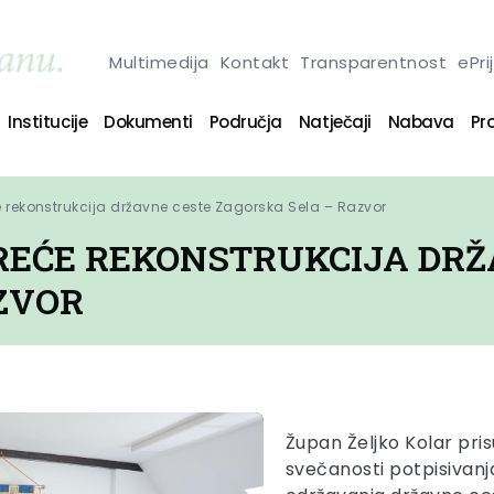
Multimedija
Kontakt
Transparentnost
ePri
Institucije
Dokumenti
Područja
Natječaji
Nabava
Pro
e rekonstrukcija državne ceste Zagorska Sela – Razvor
REĆE REKONSTRUKCIJA DRŽ
ZVOR
Župan Željko Kolar pris
svečanosti potpisivan