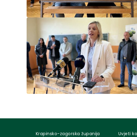
Krapinsko-zagorska županija
Uvjeti k