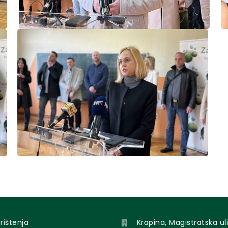
orištenja
Krapina, Magistratska uli