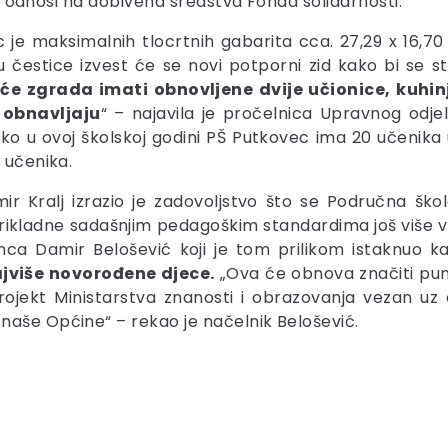
 se odnosi na dobivena sredstva Fonda solidarnosti.
je maksimalnih tlocrtnih gabarita cca. 27,29 x 16,70
estice izvest će se novi potporni zid kako bi se stab
će zgrada imati obnovljene dvije učionice, kuhinj
 obnavljaju
“ – najavila je pročelnica Upravnog odjel
ako u ovoj školskoj godini PŠ Putkovec ima 20 učenika
 učenika.
 Kralj izrazio je zadovoljstvo što se Područna ško
kladne sadašnjim pedagoškim standardima još više vesel
nca Damir Belošević koji je tom prilikom istaknuo k
ajviše novorođene djece.
„Ova će obnova značiti puno i
 projekt Ministarstva znanosti i obrazovanja vezan u
naše Općine“ – rekao je načelnik Belošević.