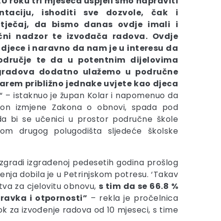
„
U roku tri mjeseca uspjeli smo napraviti
taciju, ishoditi sve dozvole, čak i
atječaj, da bismo danas ovdje imali i
učni nadzor te izvođača radova. Ovdje
djece i naravno da nam je u interesu da
dručje te da u potentnim dijelovima
 gradova dodatno ulažemo u područne
barem približno jednake uvjete kao djeca
“ – istaknuo je župan Kolar i napomenuo da
kon izmjene Zakona o obnovi, spada pod
e da bi se učenici u prostor područne škole
tkom drugog polugodišta sljedeće školske
 zgradi izgrađenoj pedesetih godina prošlog
enja dobila je u Petrinjskom potresu. ‘Takav
tva za cjelovitu obnovu,
s tim da se 66.8 %
ravka i otpornosti”
– rekla je pročelnica
k za izvođenje radova od 10 mjeseci, s time