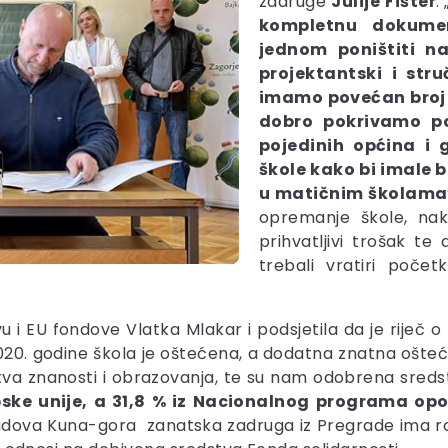
zadruge
Julije
Fišter
. 
kompletnu dokumen
jednom poništiti n
projektantski i str
imamo povećan broj 
dobro pokrivamo po
pojedinih općina i
škole kako bi imale 
u matičnim školama
opremanje škole, na
prihvatljivi trošak t
trebali vratiri poče
 i EU fondove Vlatka Mlakar i podsjetila da je riječ o
020. godine škola je oštećena, a dodatna znatna ošteć
rstva znanosti i obrazovanja, te su nam odobrena sreds
pske unije, a 31,8 % iz Nacionalnog programa opo
radova Kuna-gora zanatska zadruga iz Pregrade ima ro