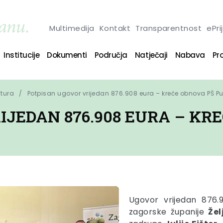
Multimedija
Kontakt
Transparentnost
ePri
Institucije
Dokumenti
Područja
Natječaji
Nabava
Pro
ltura
Potpisan ugovor vrijedan 876.908 eura – kreće obnova PŠ P
JEDAN 876.908 EURA – KR
Ugovor vrijedan 876.
zagorske županije
Žel