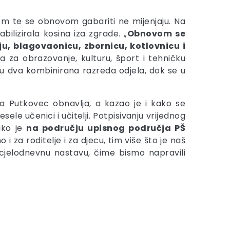
 m te se obnovom gabariti ne mijenjaju. Na
ilizirala kosina iza zgrade. „
Obnovom se
u, blagovaonicu, zbornicu, kotlovnicu i
a za obrazovanje, kulturu, šport i tehničku
 u dva kombinirana razreda odjela, dok se u
la Putkovec obnavlja, a kazao je i kako se
e učenici i učitelji. Potpisivanju vrijednog
ako je
na području upisnog područja PŠ
 za roditelje i za djecu, tim više što je naš
z cjelodnevnu nastavu, čime bismo napravili