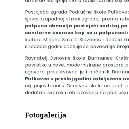
da se do 30. lipnja mora realizirati dio koji
Postojeća zgrada Područne škole Putkovec 
sjeverozapadnoj strani zgrade, prema rubu č
potpuno obnavlja postojeći sadržaj pa 
sanitarne čvorove koji se u potpunosti
kulturu Mirjana Smičić Slovenec i dodala k
slijedećoj godini očekuje se povećanje broja
Ravnatelj Osnovne škole Đurmanec Krešimir
povratku u nove, modernizirane prostore pri
ugovora prisustvovao je i načelnik Đurma
Putkovec u prošloj godini zabilježeno n
cilj prijaviti našu Osnovnu školu na pilot
dodatan iskorak u obrazovanju na području 
Fotogalerija