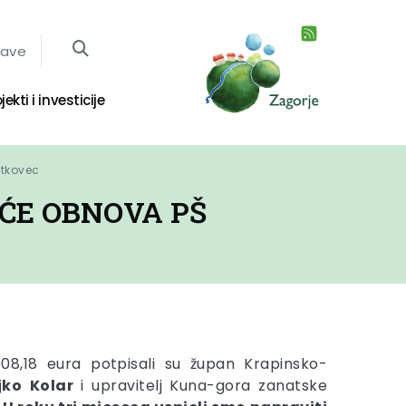
jave
jekti i investicije
utkovec
EĆE OBNOVA PŠ
908,18 eura potpisali su župan Krapinsko-
jko
Kolar
i upravitelj Kuna-gora zanatske