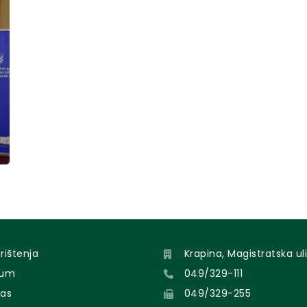
orištenja
Krapina, Magistratska uli
sum
049/329-111
nas
049/329-255