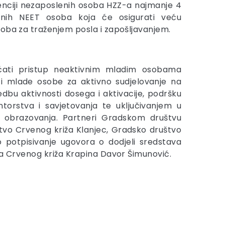
idenciji nezaposlenih osoba HZZ-a najmanje 4
ivnih NEET osoba koja će osigurati veću
oba za traženjem posla i zapošljavanjem.
ećati pristup neaktivnim mladim osobama
iti mlade osobe za aktivno sudjelovanje na
edbu aktivnosti dosega i aktivacije, podršku
torstva i savjetovanja te uključivanjem u
e obrazovanja. Partneri Gradskom društvu
tvo Crvenog križa Klanjec, Gradsko društvo
 potpisivanje ugovora o dodjeli sredstava
va Crvenog križa Krapina Davor Šimunović.