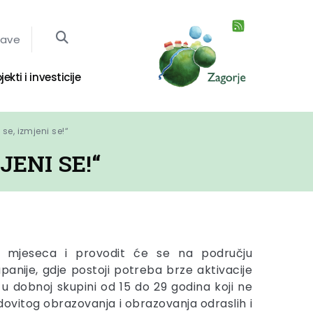
jave
jekti i investicije
se, izmjeni se!“
ENI SE!“
24 mjeseca i provodit će se na području
anije, gdje postoji potreba brze aktivacije
 u dobnoj skupini od 15 do 29 godina koji ne
dovitog obrazovanja i obrazovanja odraslih i