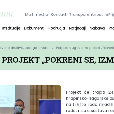
Multimedija
Kontakt
Transparentnost
ePri
Institucije
Dokumenti
Područja
Natječaji
Nabava
Pro
 civilno društvo, udruge i mladi
Potpisan ugovor za projekt „Pokreni 
PROJEKT „POKRENI SE, IZMJ
Projekt će trajati 
Krapinsko-zagorske žup
na tržište rada mladih
rade, nisu u sustavu re