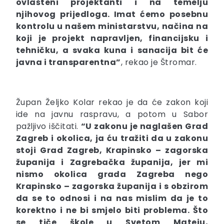
ovlašteni projektanti i na temelju
njihovog prijedloga. Imat ćemo posebnu
kontrolu u našem ministarstvu, načina na
koji je projekt napravljen, financijsku i
tehničku, a svaka kuna i sanacija bit će
javna i transparentna”
, rekao je Štromar.
Župan Željko Kolar rekao je da će zakon koji
ide na javnu raspravu, a potom u Sabor
pažljivo iščitati.
“U zakonu je naglašen Grad
Zagreb i okolica, ja ću tražiti da u zakonu
stoji Grad Zagreb, Krapinsko – zagorska
županija i Zagrebačka županija, jer mi
nismo okolica grada Zagreba nego
Krapinsko – zagorska županija i s obzirom
da se to odnosi i na nas mislim da je to
korektno i ne bi smjelo biti problema. Što
se tiče škole u Svetom Mateju,