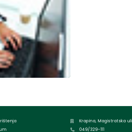
orištenja
Krapina, Magistratska uli
sum
049/329-111