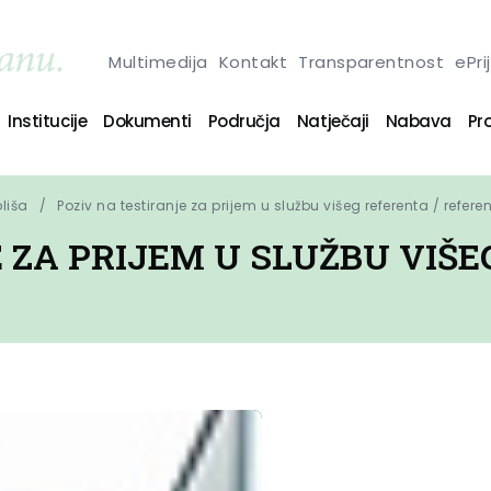
Multimedija
Kontakt
Transparentnost
ePri
Institucije
Dokumenti
Područja
Natječaji
Nabava
Pro
oliša
Poziv na testiranje za prijem u službu višeg referenta / refere
 ZA PRIJEM U SLUŽBU VIŠE