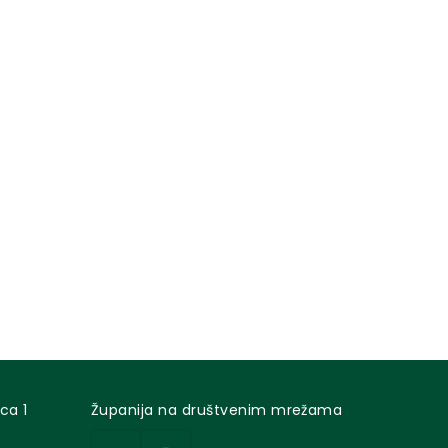
ca 1
Županija na društvenim mrežama