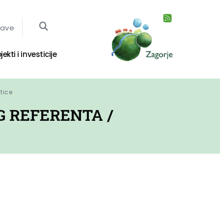
jave
jekti i investicije
ntice
G REFERENTA /