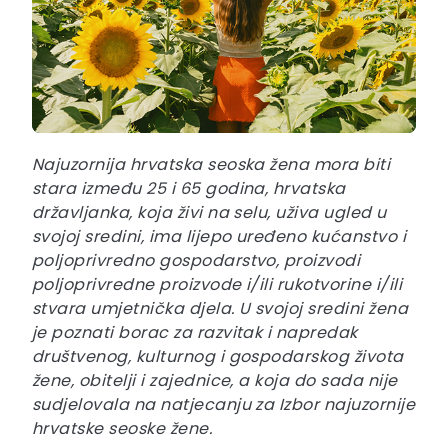
Najuzornija hrvatska seoska žena mora biti
stara između 25 i 65 godina, hrvatska
državljanka, koja živi na selu, uživa ugled u
svojoj sredini, ima lijepo uređeno kućanstvo i
poljoprivredno gospodarstvo, proizvodi
poljoprivredne proizvode i/ili rukotvorine i/ili
stvara umjetnička djela. U svojoj sredini žena
je poznati borac za razvitak i napredak
društvenog, kulturnog i gospodarskog života
žene, obitelji i zajednice, a koja do sada nije
sudjelovala na natjecanju za Izbor najuzornije
hrvatske seoske žene.