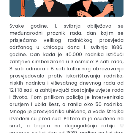
Svake godine, 1. svibnja obilježava se
međunarodni praznik rada, dan kojim se
prisjećamo velikog radničkog prosvjeda
održanog u Chicagu dana 1. svibnja 1886.
godine. Dan kada je 40.000 radnika ističući
zahtjeve simbolizirane u 3 osmice: 8 sati rada,
8 sati odmora i 8 sati kulturnog obrazovanja
prosvjedovalo protiv iskorištavanja radnika,
niskih nadnica i višesatnog dnevnog rada od
12 i 18 sati, a zahtijevajući dostojnije uvjete rada
i života. Tom prilikom policija je intervenirala
oružjem i ubila šest, a ranila oko 50 radnika.
Mnogo je prosvjednika uhićeno, a vođe štrajka
izvedeni su pred sud. Petero ih je osuđeno na
smrt, a trojica na dugogodišnju robiju. U
spomen na taj dan od 1889. godine na taj dan