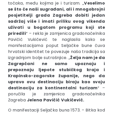
točaka, među kojima je i turizam. „
Veselimo
se što će naši sugrađani, ali i mnogobrojni
posjetitelji grada Zagreba dobiti jedan
sadržaj više i imati priliku ovog vikenda
uživati u bogatom programu koji ste
priredili
“ – rekla je zamjenica gradonačelnika
Pavičić Vukičević te naglasila kako se
manifestacijama poput Seljačke bune čuva
hrvatski identitet te povezuje naša tradicija sa
izgradnjom bolje sutrašnjice. „
Želja nam je da
Zagrepčani ne samo upoznaju i
prepoznaju ljepote stubičkog kraja i
Krapinsko-zagorske županije, nego da
upravo ovu destinaciju biraju kao svoju
destinaciju za kontinentalni turizam
“ –
poručila je zamjenica gradonačelnika
Zagreba
Jelena
Pavičić
Vukičević.
O manifestaciji Seljačka buna 1573. – Bitka kod