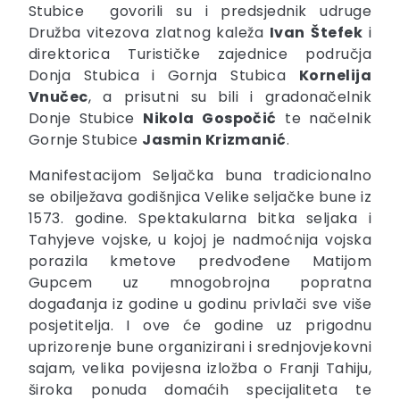
Stubice govorili su i predsjednik udruge
Družba vitezova zlatnog kaleža
Ivan
Štefek
i
direktorica Turističke zajednice područja
Donja Stubica i Gornja Stubica
Kornelija
Vnučec
, a prisutni su bili i gradonačelnik
Donje Stubice
Nikola Gospočić
te načelnik
Gornje Stubice
Jasmin Krizmanić
.
Manifestacijom Seljačka buna tradicionalno
se obilježava godišnjica Velike seljačke bune iz
1573. godine. Spektakularna bitka seljaka i
Tahyjeve vojske, u kojoj je nadmoćnija vojska
porazila kmetove predvođene Matijom
Gupcem uz mnogobrojna popratna
događanja iz godine u godinu privlači sve više
posjetitelja. I ove će godine uz prigodnu
uprizorenje bune organizirani i srednjovjekovni
sajam, velika povijesna izložba o Franji Tahiju,
široka ponuda domaćih specijaliteta te