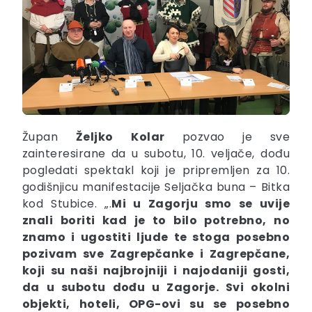
Župan
Željko
Kolar
pozvao je sve
zainteresirane da u subotu, 10. veljače, dođu
pogledati spektakl koji je pripremljen za 10.
godišnjicu manifestacije Seljačka buna – Bitka
kod Stubice. „.
Mi u Zagorju smo se uvije
znali boriti kad je to bilo potrebno, no
znamo i ugostiti ljude te stoga posebno
pozivam sve Zagrepčanke i Zagrepčane,
koji su naši najbrojniji i najodaniji gosti,
da u subotu dođu u Zagorje. Svi okolni
objekti, hoteli, OPG-ovi su se posebno