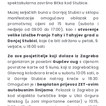
spektakularna završna Bitka kod Stubice.
Muzej seljačkih buna u Gornjoj Stubici u sklopu
manifestacije omogućava obilazak po
promotivnoj cijeni od 15 kuna (subota i
nedjelja od 09:00 do 17:00), kao i
otvorenje
velike izložbe Franjo Tahy i Tahyjev grad u
Donjoj Stubici
, koje će biti održano u petak, 9.
veljače, u 18:00 sati.
Za sve posjetitelje koji dolaze iz Zagreba
organiziran je posebni
Gupčev cug
s cijenom
povratne karte od 5 kuna, koji iz zagrebačkog
Glavnog kolodvora kreće u subotu 10:05 sati, a
iz Gornje Stubice natrag kreće u 18:30.
Omogućen je i
besplatan prijevoz ZET-ovim
autobusnim linijama
. Polazak iz Zagreba je
kod stajališta turističke linije u Ulici Grgura
Ninskog (u zoni Importanne centar) u 10:15,