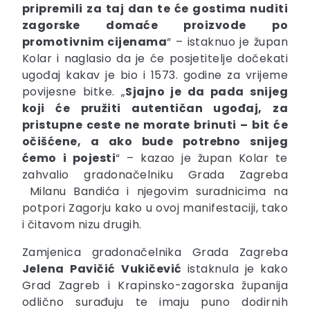
pripremili za taj dan te će gostima nuditi
zagorske domaće proizvode po
promotivnim cijenama
“ – istaknuo je župan
Kolar i naglasio da je će posjetitelje dočekati
ugođaj kakav je bio i 1573. godine za vrijeme
povijesne bitke. „
Sjajno je da pada snijeg
koji će pružiti autentičan ugođaj, za
pristupne ceste ne morate brinuti – bit će
očišćene, a ako bude potrebno snijeg
ćemo i pojesti
“ – kazao je župan Kolar te
zahvalio gradonačelniku Grada Zagreba
Milanu Bandića i njegovim suradnicima na
potpori Zagorju kako u ovoj manifestaciji, tako
i čitavom nizu drugih.
Zamjenica gradonačelnika Grada Zagreba
Jelena
Pavičić
Vukičević
istaknula je kako
Grad Zagreb i Krapinsko-zagorska županija
odlično surađuju te imaju puno dodirnih