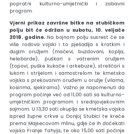
popratni kulturno-umjetnički i zabavni
program.
Vjerni prikaz završne bitke na stubičkom
polju bit će održan u subotu, 10. veljače
2018. godine.
Na bojnom polju susrest će se
više rodova vojski i to pješadija s kratkim i
dugim oružjem (mačevi, buzdovani, koplja,
helebarde), puškari s vatrenim oružjem
(topovi, puške kukače i arkebuze), streličari s
lukom i strijelom i samostrelom te kmetska
vojska s prekovanim oruđem u oružje (vilama,
kosirima, sjekirama). Važno je napomenuti da
program počinje već od 11,00 sati sa kulturno-
umjetničkim programom i srednjovjekovnim
sajmom. U 13,30 sati okuplja se kmetska vojska
ispred župne crkve u Donjoj Stubici te kreće
prema Majsecovom mlinu, gdje će ih dočekati
vojska Franje Tahyja, te oko 15,00 sati počinje