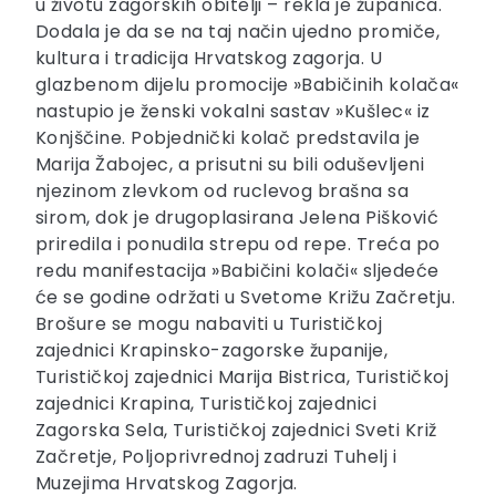
u životu zagorskih obitelji – rekla je županica.
Dodala je da se na taj način ujedno promiče,
kultura i tradicija Hrvatskog zagorja. U
glazbenom dijelu promocije »Babičinih kolača«
nastupio je ženski vokalni sastav »Kušlec« iz
Konjščine. Pobjednički kolač predstavila je
Marija Žabojec, a prisutni su bili oduševljeni
njezinom zlevkom od ruclevog brašna sa
sirom, dok je drugoplasirana Jelena Pišković
priredila i ponudila strepu od repe. Treća po
redu manifestacija »Babičini kolači« sljedeće
će se godine održati u Svetome Križu Začretju.
Brošure se mogu nabaviti u Turističkoj
zajednici Krapinsko-zagorske županije,
Turističkoj zajednici Marija Bistrica, Turističkoj
zajednici Krapina, Turističkoj zajednici
Zagorska Sela, Turističkoj zajednici Sveti Križ
Začretje, Poljoprivrednoj zadruzi Tuhelj i
Muzejima Hrvatskog Zagorja.