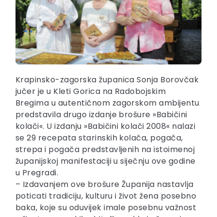
Krapinsko-zagorska županica Sonja Borovčak
jučer je u Kleti Gorica na Radobojskim
Bregima u autentičnom zagorskom ambijentu
predstavila drugo izdanje brošure »Babičini
kolači«. U izdanju »Babičini kolači 2008« nalazi
se 29 recepata starinskih kolača, pogača,
strepa i pogača predstavljenih na istoimenoj
županijskoj manifestaciji u siječnju ove godine
u Pregradi.
– Izdavanjem ove brošure Županija nastavlja
poticati tradiciju, kulturu i život žena posebno
baka, koje su oduvijek imale posebnu važnost