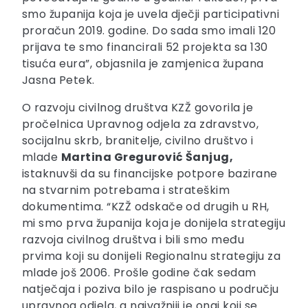
smo županija koja je uvela dječji participativni
proračun 2019. godine. Do sada smo imali 120
prijava te smo financirali 52 projekta sa 130
tisuća eura”, objasnila je zamjenica župana
Jasna Petek.
O razvoju civilnog društva KZŽ govorila je
pročelnica Upravnog odjela za zdravstvo,
socijalnu skrb, branitelje, civilno društvo i
mlade
Martina Gregurović Šanjug,
istaknuvši da su financijske potpore bazirane
na stvarnim potrebama i strateškim
dokumentima. “KZŽ odskače od drugih u RH,
mi smo prva županija koja je donijela strategiju
razvoja civilnog društva i bili smo među
prvima koji su donijeli Regionalnu strategiju za
mlade još 2006. Prošle godine čak sedam
natječaja i poziva bilo je raspisano u području
upravnog odjela, a najvažniji je onaj koji se