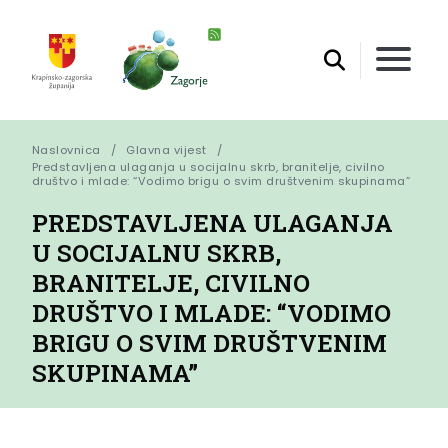
Naslovnica
Glavna vijest
Predstavljena ulaganja u socijalnu skrb, branitelje, civilno 
društvo i mlade: “Vodimo brigu o svim društvenim skupinama”
PREDSTAVLJENA ULAGANJA
U SOCIJALNU SKRB,
BRANITELJE, CIVILNO
DRUŠTVO I MLADE: “VODIMO
BRIGU O SVIM DRUŠTVENIM
SKUPINAMA”