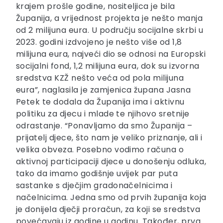
krajem prošle godine, nositeljica je bila
Županija, a vrijednost projekta je nešto manja
od 2 milijuna eura. U području socijalne skrbi u
2023. godini izdvojeno je nešto više od 1,8
milijuna eura, najveći dio se odnosi na Europski
socijalni fond, 1,2 milijuna eura, dok su izvorna
sredstva KZŽ nešto veća od pola milijuna
eura”, naglasila je zamjenica župana Jasna
Petek te dodala da Županija ima i aktivnu
politiku za djecu i mlade te njihovo sretnije
odrastanje. “Ponavljamo da smo Županija –
prijatelj djece, što nam je veliko priznanje, ali i
velika obveza. Posebno vodimo računa o
aktivnoj participaciji djece u donošenju odluka,
tako da imamo godišnje uvijek par puta
sastanke s dječjim gradonačelnicima i
načelnicima. Jedna smo od prvih županija koja
je donijela dječji proračun, za koji se sredstva
povećavaju iz godine u godinu. Također, prva