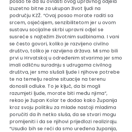
posao te da su ovlasti ovog upravnog odjela
izuzetno bitne za ukupan život ljudi na
području KZŽ. “Ovaj posao morate raditi sa
srcem, osjećajem, senzibilitetom jer u ovom
sustavu socijalne skrbi upravni odjel se
susreće s najtežim životnim sudbinama. I vani
se često govori, koliko je razvijeno civilno
društvo, toliko je razvijena država. Mi smo bili
prvi u Hrvatskoj u određenim stvarima jer smo
imali odličnu suradnju s udrugama civilnog
društva, jer smo slušali ljude i njihove potrebe
te na temelju realne situacije na terenu
donosili odluke. To je ključ, da bi mogli
razumjeti ljude, morate biti među njima”,
rekao je župan Kolar te dodao kako Županija
kroz svoju politiku za mlade nastoji mladima
poručiti da ih netko sluša, da se stvari mogu
promijeniti i da se njihovi prijedlozi realiziraju.
“Usudio bih se reći da smo uređena županija,