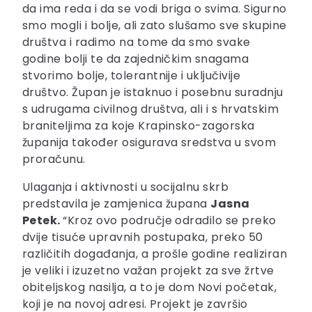
da ima reda i da se vodi briga o svima. Sigurno
smo mogli i bolje, ali zato slušamo sve skupine
društva i radimo na tome da smo svake
godine bolji te da zajedničkim snagama
stvorimo bolje, tolerantnije i uključivije
društvo. Župan je istaknuo i posebnu suradnju
s udrugama civilnog društva, ali i s hrvatskim
braniteljima za koje Krapinsko-zagorska
županija također osigurava sredstva u svom
proračunu.
Ulaganja i aktivnosti u socijalnu skrb
predstavila je zamjenica župana
Jasna
Petek.
“Kroz ovo područje odradilo se preko
dvije tisuće upravnih postupaka, preko 50
različitih događanja, a prošle godine realiziran
je veliki i izuzetno važan projekt za sve žrtve
obiteljskog nasilja, a to je dom Novi početak,
koji je na novoj adresi. Projekt je završio