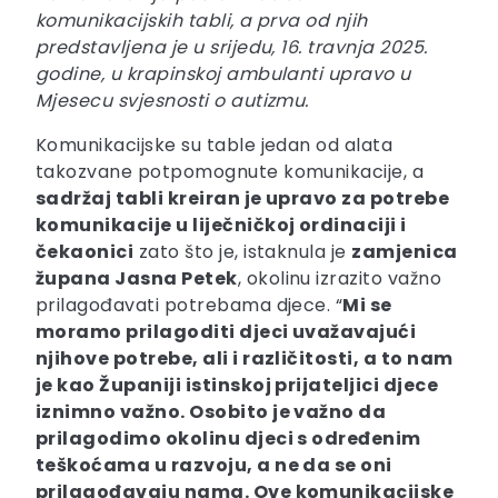
komunikacijskih tabli, a prva od njih
predstavljena je u srijedu, 16. travnja 2025.
godine, u krapinskoj ambulanti upravo u
Mjesecu svjesnosti o autizmu.
Komunikacijske su table jedan od alata
takozvane potpomognute komunikacije, a
sadržaj tabli kreiran je upravo za potrebe
komunikacije u liječničkoj ordinaciji i
čekaonici
zato što je, istaknula je
zamjenica
župana Jasna Petek
, okolinu izrazito važno
prilagođavati potrebama djece. “
Mi se
moramo prilagoditi djeci uvažavajući
njihove potrebe, ali i različitosti, a to nam
je kao Županiji istinskoj prijateljici djece
iznimno važno. Osobito je važno da
prilagodimo okolinu djeci s određenim
teškoćama u razvoju, a ne da se oni
prilagođavaju nama. Ove komunikacijske