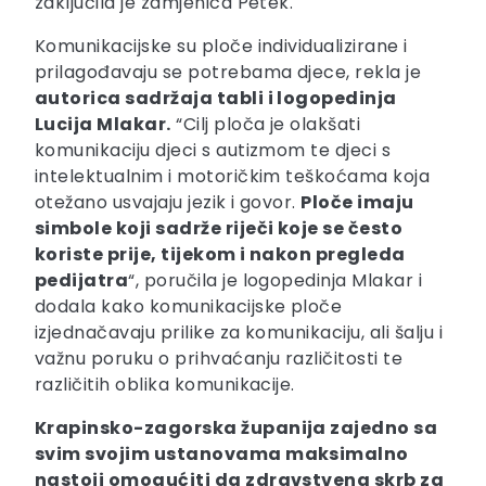
zaključila je zamjenica Petek.
Komunikacijske su ploče individualizirane i
prilagođavaju se potrebama djece, rekla je
autorica sadržaja tabli i logopedinja
Lucija Mlakar.
“Cilj ploča je olakšati
komunikaciju djeci s autizmom te djeci s
intelektualnim i motoričkim teškoćama koja
otežano usvajaju jezik i govor.
Ploče imaju
simbole koji sadrže riječi koje se često
koriste prije, tijekom i nakon pregleda
pedijatra
“, poručila je logopedinja Mlakar i
dodala kako komunikacijske ploče
izjednačavaju prilike za komunikaciju, ali šalju i
važnu poruku o prihvaćanju različitosti te
različitih oblika komunikacije.
Krapinsko-zagorska županija zajedno sa
svim svojim ustanovama maksimalno
nastoji omogućiti da zdravstvena skrb za