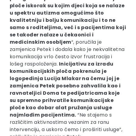
ploče iskorak su kojim djeci koja se nalaze
u spektru autizma omogućimo što
kvalitetniju i bolju komunikaciju i to ne
samo s roditeljima, već i s pacijentima koji
se također nalaze u čekaonici i
medicinskim osobljem
“, poručila je
zamjenica Petek i dodala kako je nekvalitetna
komunikacija vrlo često izvor frustracija i
lošeg raspoloženja.
Inicijativu za izradu
komunikacijskih ploča pokrenula je
logopedinja Lucija Mlakar na čemu joj je
zamjenica Petek posebno zahvalila kao i
ravnateljici Doma te pedijatricama koje
su spremno prihvatile komunikacijske
ploče kao dobar alat pružanja usluge
najmlađim pacijentima.
“Ne stajemo s
različitim aktivnostima vezanim za ranu
intervenciju, a uskoro ćemo i proširiti usluge”,