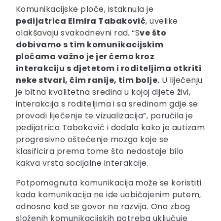
Komunikacijske ploče, istaknula je
pedijatrica Elmira Tabaković
, uvelike
olakšavaju svakodnevni rad. “S
ve što
dobivamo s tim komunikacijskim
pločama važno je jer ćemo kroz
interakciju s djetetom i roditeljima otkriti
neke stvari, čim ranije, tim bolje.
U liječenju
je bitna kvalitetna sredina u kojoj dijete živi,
interakcija s roditeljima i sa sredinom gdje se
provodi liječenje te vizualizacija”, poručila je
pedijatrica Tabaković i dodala kako je autizam
progresivno oštećenje mozga koje se
klasificira prema tome što nedostaje bilo
kakva vrsta socijalne interakcije.
Potpomognuta komunikacija može se koristiti
kada komunikacija ne ide uobičajenim putem,
odnosno kad se govor ne razvija. Ona zbog
složenih komunikacijskih potreba uključuje