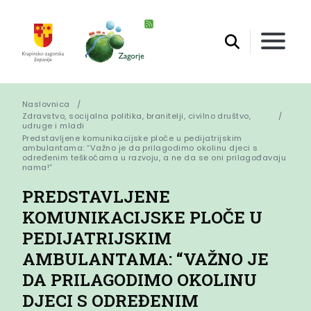
Naslovnica
Zdravstvo, socijalna politika, branitelji, civilno društvo,
udruge i mladi
Predstavljene komunikacijske ploče u pedijatrijskim 
ambulantama: “Važno je da prilagodimo okolinu djeci s 
određenim teškoćama u razvoju, a ne da se oni prilagođavaju 
nama!”
PREDSTAVLJENE
KOMUNIKACIJSKE PLOČE U
PEDIJATRIJSKIM
AMBULANTAMA: “VAŽNO JE
DA PRILAGODIMO OKOLINU
DJECI S ODREĐENIM