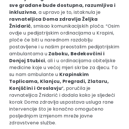
sve građane bude dostupna, razumljiva i
inkluzivna
, a upravo je to, istaknula je
ravnateljica Doma zdravlja Željka
Žnidarić
, smisao komunikacijskih ploča. “Osim
ovdje u pedijatrijskim ordinacijama u Krapini,
ploče će biti u narednom razdoblju
postavljene i u našim preostalim pedijatrijskim
ambulantama u
Zaboku, Bedekovčini i
Donjoj Stubici
, ali i u ordinacijama obiteljske
medicine koje u većoj mjeri skrbe za djecu. To
su nam ambulante u
Krapinskim
Toplicama, Klanjcu, Pregradi, Zlataru,
Konjščini i Oroslavju
“, poručila je
ravnateljica Žnidarić i dodala kako je sljedeći
korak Doma zdravlja uspostava usluga rane
intervencije što je konačno omogućeno
posljednjom izmjenom mreže javne
zdravstvene službe.