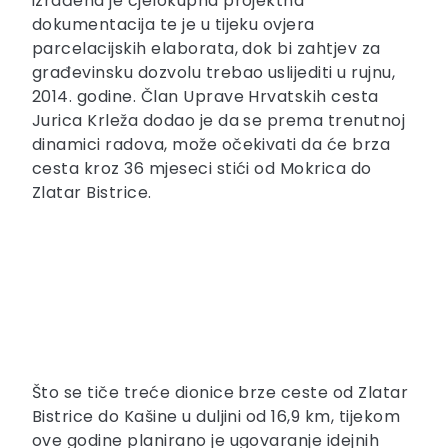
izrađena je cjelokupna projektna
dokumentacija te je u tijeku ovjera
parcelacijskih elaborata, dok bi zahtjev za
građevinsku dozvolu trebao uslijediti u rujnu,
2014. godine. Član Uprave Hrvatskih cesta
Jurica Krleža dodao je da se prema trenutnoj
dinamici radova, može očekivati da će brza
cesta kroz 36 mjeseci stići od Mokrica do
Zlatar Bistrice.
Što se tiče treće dionice brze ceste od Zlatar
Bistrice do Kašine u duljini od 16,9 km, tijekom
ove godine planirano je ugovaranje idejnih