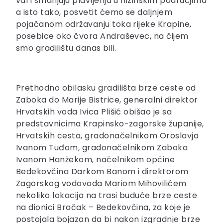
val i smanjuju plavljenja u nizinskim područjima
a isto tako, posvetit ćemo se daljnjem
pojačanom održavanju toka rijeke Krapine,
posebice oko čvora Andraševec, na čijem
smo gradilištu danas bili.
Prethodno obilasku gradilišta brze ceste od
Zaboka do Marije Bistrice, generalni direktor
Hrvatskih voda Ivica Plišić obišao je sa
predstavnicima Krapinsko-zagorske županije,
Hrvatskih cesta, gradonačelnikom Oroslavja
Ivanom Tuđom, gradonačelnikom Zaboka
Ivanom Hanžekom, načelnikom općine
Bedekovčina Darkom Banom i direktorom
Zagorskog vodovoda Mariom Mihovilićem
nekoliko lokacija na trasi buduće brze ceste
na dionici Bračak – Bedekovčina, za koje je
postojala bojazan da bi nakon izgradnje brze