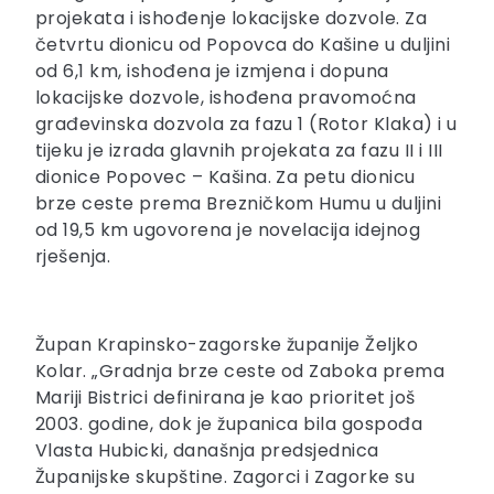
projekata i ishođenje lokacijske dozvole. Za
četvrtu dionicu od Popovca do Kašine u duljini
od 6,1 km, ishođena je izmjena i dopuna
lokacijske dozvole, ishođena pravomoćna
građevinska dozvola za fazu 1 (Rotor Klaka) i u
tijeku je izrada glavnih projekata za fazu II i III
dionice Popovec – Kašina. Za petu dionicu
brze ceste prema Brezničkom Humu u duljini
od 19,5 km ugovorena je novelacija idejnog
rješenja.
Župan Krapinsko-zagorske županije Željko
Kolar. „Gradnja brze ceste od Zaboka prema
Mariji Bistrici definirana je kao prioritet još
2003. godine, dok je županica bila gospođa
Vlasta Hubicki, današnja predsjednica
Županijske skupštine. Zagorci i Zagorke su