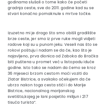
godinama slušali o tome kako će početi
gradnja ceste, sve do 2011. godine kad su se
stvari konačno pomaknule s mrtve točke.
Izuzetno mi je drago što smo obišli gradilište
brze ceste, jer smo iz prve ruke mogli vidjeti
radove koji su u punom jeku. Veseli nas što se
rokovi poštuju i nadam se da će, kao što je
najavljeno, prva dionica od Zaboka do Bračka
biti puštena u promet već u listopadu iduće
godine. Isto tako se nadam da ćemo se kroz
36 mjeseci brzom cestom moći voziti do
Zlatar Bistrice, a svakako očekujem da će
ubrzo nakon toga cesta stići i do Marije
Bistrice, nacionalnog marijanskog
svetišta,kojeg je lani posjetilo milijun i 217
tisuća turista“.