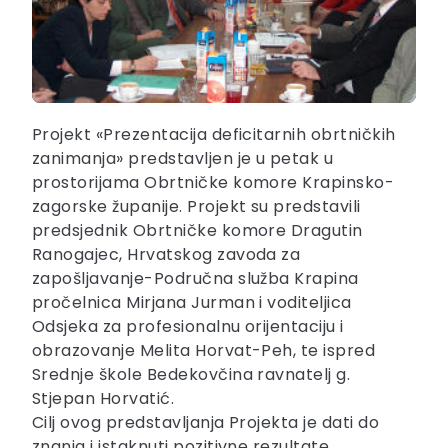
Projekt «Prezentacija deficitarnih obrtničkih
zanimanja» predstavljen je u petak u
prostorijama Obrtničke komore Krapinsko-
zagorske županije. Projekt su predstavili
predsjednik Obrtničke komore Dragutin
Ranogajec, Hrvatskog zavoda za
zapošljavanje-Područna služba Krapina
pročelnica Mirjana Jurman i voditeljica
Odsjeka za profesionalnu orijentaciju i
obrazovanje Melita Horvat-Peh, te ispred
Srednje škole Bedekovčina ravnatelj g.
Stjepan Horvatić.
Cilj ovog predstavljanja Projekta je dati do
znanja i istaknuti pozitivne rezultate