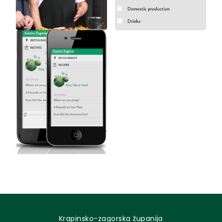
Krapinsko-zagorska županija