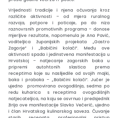
Vrijednosti tradicije i njena očuvanja kroz
različite aktivnosti – od mjera ruralnog
razvoja, potpore i poticaje, pa do niza
raznovrsnih promotivnih programa – donose
mjerljive rezultate, napomenula je Ana Pavić,
voditeljica županijskih projekata „Gastro
Zagorje“ i „Babičini kolači“. Među ove
aktivnosti spada i jedinstvena manifestacija u
Hrvatskoj – natjecanje zagorskih baka u
pripremi autohtonih slastica prema
receptima koje su naslijedile od svojih majki,
baka i prabaka – „Babičini kolači“. Jučer je
ujedno promovirana ovogodišnja, sedma po
redu kuharica s receptima ovogodišnjih
natjecateljica, na koju se osvrnuo i predsjednik
žirija ove manifestacije Slavko Večerić, ujedno
i član Hrvatskog kulinarskog saveza. Čuvanje
starih recepata, profesionalni pristup