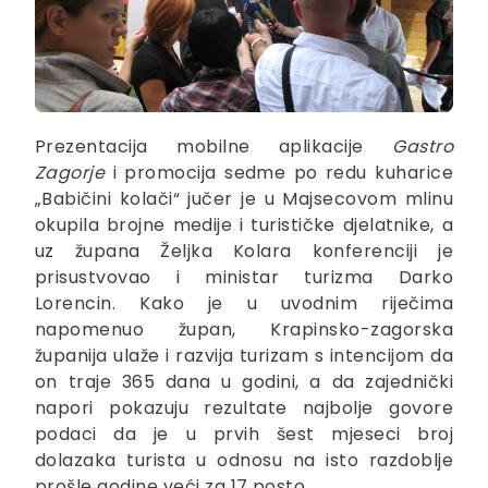
Prezentacija mobilne aplikacije
Gastro
Zagorje
i promocija sedme po redu kuharice
„Babičini kolači“ jučer je u Majsecovom mlinu
okupila brojne medije i turističke djelatnike, a
uz župana Željka Kolara konferenciji je
prisustvovao i ministar turizma Darko
Lorencin. Kako je u uvodnim riječima
napomenuo župan, Krapinsko-zagorska
županija ulaže i razvija turizam s intencijom da
on traje 365 dana u godini, a da zajednički
napori pokazuju rezultate najbolje govore
podaci da je u prvih šest mjeseci broj
dolazaka turista u odnosu na isto razdoblje
prošle godine veći za 17 posto.