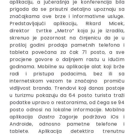
aplikaciju, a jučerašnja je konferencija bila
prigoda da se prisutni detaljno upoznaju sa
značajkama ove brze i informativne usluge.
Predstavljajući aplikaciju, Rikard Micek,
direktor tvrtke „Metro“ koja ju je izradila,
skrenuo je pozornost na činjenicu da je u
prošloj godini prodaja pametnih telefona i
tableta povećana za čak 71 posto, a sve
procjene govore o daljnjem rastu u idućim
godinama. Mobilne su aplikacije alat koji brže
radi i pristupa podacima, bez ili sa
internetskom vezom te značajno promiču
vidljivost branda. Trendovi koji danas postoje
u turizmu pokazuju da 64 posto turista traži
podatke upravo o restoranima, od čega se 94
posto odnosi na lokalne informacije. Mobilna
aplikacija
Gastro
Zagorje podržava iOs i
Androide, odnosno pametne telefone i
tablete. Aplikacija detektira trenutnu