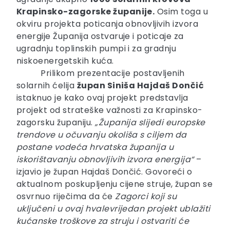
Krapinsko-zagorske županije.
Osim toga u
okviru projekta poticanja obnovljivih izvora
energije Županija ostvaruje i poticaje za
ugradnju toplinskih pumpi i za gradnju
niskoenergetskih kuća.
Prilikom prezentacije postavljenih
solarnih ćelija
župan Siniša Hajdaš Dončić
istaknuo je kako ovaj projekt predstavlja
projekt od strateške važnosti za Krapinsko-
zagorsku županiju.
„Županija slijedi europske
trendove u očuvanju okoliša s ciljem da
postane vodeća hrvatska županija u
iskorištavanju obnovljivih izvora energija“
–
izjavio je župan Hajdaš Dončić. Govoreći o
aktualnom poskupljenju cijene struje, župan se
osvrnuo riječima da će
Zagorci koji su
uključeni u ovaj hvalevrijedan projekt ublažiti
kućanske troškove za struju i ostvariti će