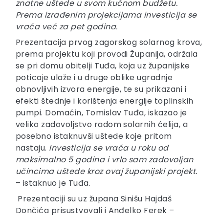
znatne uštede u svom kućnom budžetu.
Prema izrađenim projekcijama investicija se
vraća već za pet godina
.
Prezentacija prvog zagorskog solarnog krova,
prema projektu koji provodi Županija, održala
se pri domu obitelji Tuđa, koja uz županijske
poticaje ulaže i u druge oblike ugradnje
obnovljivih izvora energije, te su prikazani i
efekti štednje i korištenja energije toplinskih
pumpi. Domaćin, Tomislav Tuđa, iskazao je
veliko zadovoljstvo radom solarnih ćelija, a
posebno istaknuvši uštede koje pritom
nastaju.
Investicija se vraća u roku od
maksimalno 5 godina i vrlo sam zadovoljan
učincima uštede kroz ovaj županijski projekt.
– istaknuo je Tuđa.
Prezentaciji su uz župana Sinišu Hajdaš
Dončića prisustvovali i Anđelko Ferek –