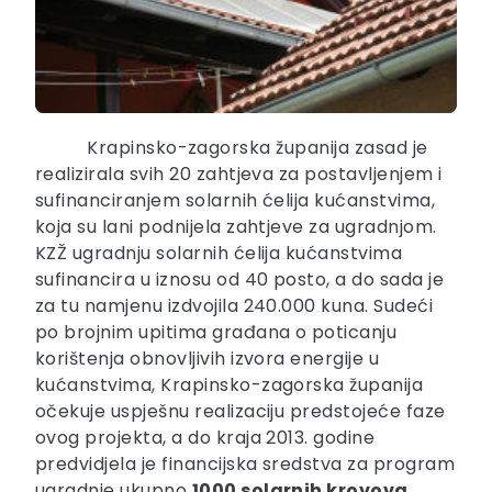
Krapinsko-zagorska županija zasad je
realizirala svih 20 zahtjeva za postavljenjem i
sufinanciranjem solarnih ćelija kućanstvima,
koja su lani podnijela zahtjeve za ugradnjom.
KZŽ ugradnju solarnih ćelija kućanstvima
sufinancira u iznosu od 40 posto, a do sada je
za tu namjenu izdvojila 240.000 kuna. Sudeći
po brojnim upitima građana o poticanju
korištenja obnovljivih izvora energije u
kućanstvima, Krapinsko-zagorska županija
očekuje uspješnu realizaciju predstojeće faze
ovog projekta, a do kraja 2013. godine
predvidjela je financijska sredstva za program
ugradnje ukupno
1000 solarnih krovova