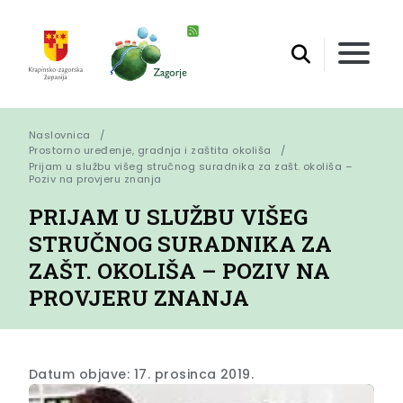
Naslovnica
Prostorno uređenje, gradnja i zaštita okoliša
Prijam u službu višeg stručnog suradnika za zašt. okoliša – 
Poziv na provjeru znanja
PRIJAM U SLUŽBU VIŠEG
STRUČNOG SURADNIKA ZA
ZAŠT. OKOLIŠA – POZIV NA
PROVJERU ZNANJA
Datum objave: 17. prosinca 2019.