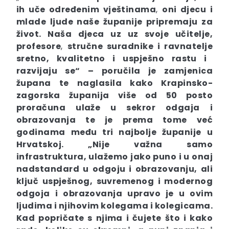
ih uče određenim vještinama
,
oni djecu i
mlade ljude naše županije pripremaju za
život. Naša djeca uz
uz svoje učitelje,
profesore
,
stručne suradnike i ravnatelje
sretno, kvalitetno i uspješno rastu i
razvijaju se“ –
poručila je zamjenica
župana te naglasila kako Krapinsko-
zagorska županija više od 50 posto
proračuna ulaže u sekror odgaja i
obrazovanja te je prema tome već
godinama među tri najbolje županije u
Hrvatskoj. „
Nije važna samo
infrastruktura, ulažemo jako puno i u onaj
nadstandard u odgoju i obrazovanju, ali
ključ uspješnog, suvremenog i modernog
odgoja i obrazovanja upravo je u ovim
ljudima i njihovim kolegama i kolegicama.
Kad popričate s njima i čujete što i kako