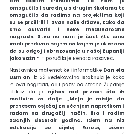
tim teškim trenucima. To nam je
omogućilo i suradnju s drugim školama te
omogućilo da radimo na projektima koji
su se proširili i izvan naše države, tako da
smo ostvarili i neke međunarodne
nagrade. Stvarno nam je čast što smo
imali predivan prijem na kojem je ukazano
da su odgoj i obrazovanje u našoj županiji
jako važni“
– poručila je Renata Posavec.
Nastavnica matematike i informatike
Daniela
Usmiani
iz SŠ Bedekovčina istaknula je kako
je ova nagrada, ali i poziv od strane Županije
dokaz da je
njihov rad priznat što ih
motivira za dalje. „Moja
je misija da
prenesem
osjećaj za učenjem napretkom i
radom na drugačiji način
, što i radim
zadnjih desetak godina. Idem na niz
edukacija po cijeloj Europi, pišem