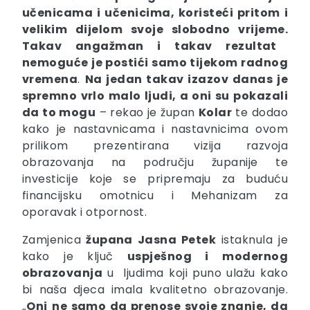
učenicama i učenicima, koristeći pritom i
velikim dijelom svoje slobodno vrijeme.
Takav angažman i takav rezultat
nemoguće je postići samo tijekom radnog
vremena
.
Na jedan takav izazov danas je
spremno vrlo malo ljudi, a oni su pokazali
da to mogu
– rekao je župan
Kolar
te dodao
kako je nastavnicama i nastavnicima ovom
prilikom prezentirana vizija razvoja
obrazovanja na području županije te
investicije koje se pripremaju za buduću
financijsku omotnicu i Mehanizam za
oporavak i otpornost.
Zamjenica
župana Jasna Petek
istaknula je
kako je ključ
uspješnog i modernog
obrazovanja
u ljudima koji puno ulažu kako
bi naša djeca imala kvalitetno obrazovanje.
„
Oni
ne samo da prenose svoje znanje, da