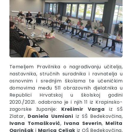
Temeljem Pravilnika o nagrađivanju učitelja,
nastavnika, stručnih suradnika i ravnatelja u
osnovnim i srednjim školama te učeničkim
domovima među 511 obrazovnih djelatnika u
Republici Hrvatskoj u školskoj godini
2020./2021. odabrano je i njih 11 iz Krapinsko-
zagorske županije:
Krešimir
Varga
iz SŠ
Zlatar,
Daniela
Usmiani
iz SŠ Bedekovčina,
Ivana
Tomašković
,
Ivana
Severin
,
Melita
Ogrinšak
i
Marica
Celjak
iz OŠ Bedekovčina,