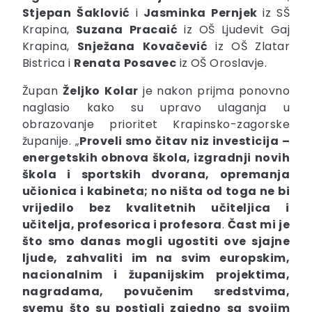
Stjepan
Šaklović
i
Jasminka
Pernjek
iz SŠ
Krapina,
Suzana
Pracaić
iz OŠ Ljudevit Gaj
Krapina,
Snježana
Kovačević
iz OŠ Zlatar
Bistrica i
Renata
Posavec
iz OŠ Oroslavje.
Župan
Željko
Kolar
je nakon prijma ponovno
naglasio kako su upravo ulaganja u
obrazovanje prioritet Krapinsko-zagorske
županije. „
Proveli smo čitav niz investicija –
energetskih obnova škola, izgradnji novih
škola i sportskih dvorana, opremanja
učionica i kabineta; no ništa od toga ne bi
vrijedilo
bez kvalitetnih učiteljica i
učitelja, profesorica i profesora
.
Čast mi je
što smo danas mogli ugostiti ove sjajne
ljude, zahvaliti im na svim europskim,
nacionalnim i županijskim projektima,
nagradama, povučenim sredstvima,
svemu što su postigli zajedno sa svojim