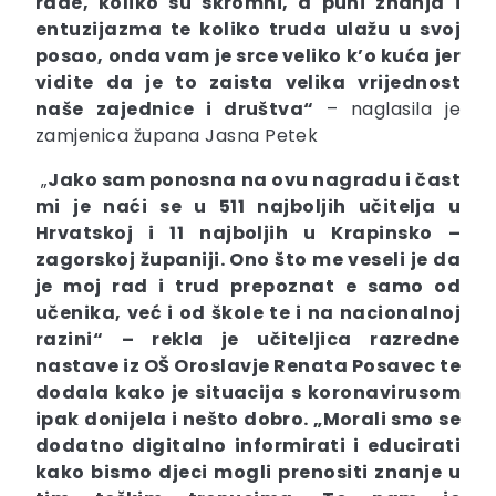
rade, koliko su skromni, a puni znanja i
entuzijazma te koliko truda ulažu u svoj
posao, onda vam je srce veliko k’o kuća jer
vidite da je to zaista velika vrijednost
naše zajednice i društva“
– naglasila je
zamjenica župana Jasna Petek
„
Jako sam ponosna na ovu nagradu i čast
mi je naći se u 511 najboljih učitelja u
Hrvatskoj i 11 najboljih u Krapinsko –
zagorskoj županiji. Ono što me veseli je da
je
moj rad i trud prepoznat e samo od
učenika, već i od škole te i na nacionalnoj
razini“ –
rekla je učiteljica razredne
nastave iz OŠ Oroslavje Renata Posavec te
dodala kako je situacija s koronavirusom
ipak donijela i nešto dobro. „
Morali smo se
dodatno digitalno informirati i educirati
kako bismo djeci mogli prenositi znanje u