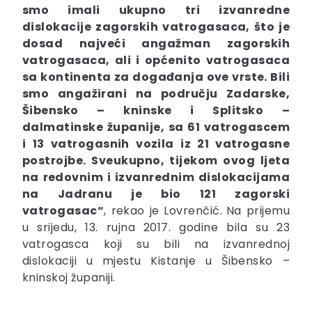
smo imali ukupno tri izvanredne
dislokacije zagorskih vatrogasaca, što je
dosad najveći angažman zagorskih
vatrogasaca, ali i općenito vatrogasaca
sa kontinenta za događanja ove vrste. Bili
smo angažirani na području Zadarske,
Šibensko – kninske i Splitsko –
dalmatinske županije, sa 61 vatrogascem
i 13 vatrogasnih vozila iz 21 vatrogasne
postrojbe. Sveukupno, tijekom ovog ljeta
na redovnim i izvanrednim dislokacijama
na Jadranu je bio 121 zagorski
vatrogasac“
, rekao je Lovrenčić.
Na prijemu
u srijedu, 13. rujna 2017. godine bila su 23
vatrogasca koji su bili na izvanrednoj
dislokaciji u mjestu Kistanje u Šibensko –
kninskoj županiji.