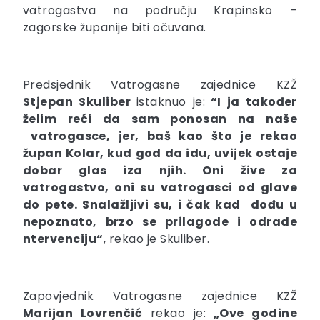
vatrogastva na području Krapinsko –
zagorske županije biti očuvana.
Predsjednik Vatrogasne zajednice KZŽ
Stjepan Skuliber
istaknuo je:
“I ja također
želim reći da sam ponosan na naše
vatrogasce, jer, baš kao što je rekao
župan Kolar, kud god da idu, uvijek ostaje
dobar glas iza njih. Oni žive za
vatrogastvo, oni su vatrogasci od glave
do pete. Snalažljivi su, i čak kad dođu u
nepoznato, brzo se prilagode i odrade
ntervenciju“
, rekao je Skuliber.
Zapovjednik Vatrogasne zajednice KZŽ
Marijan Lovrenčić
rekao je:
„Ove godine