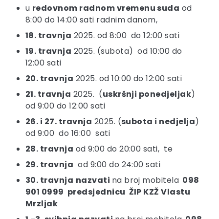
u
redovnom radnom vremenu suda
od
8:00 do 14:00 sati radnim danom,
18. travnja
2025. od 8:00 do 12:00 sati
19. travnja
2025. (
subota
) od 10:00 do
12:00 sati
20. travnja
2025. od 10:00 do 12:00 sati
21. travnja
2025. (
uskršnji ponedjeljak
)
od 9:00 do 12:00 sati
26. i 27. travnja
2025. (
subota i nedjelja
)
od 9:00 do 16:00 sati
28. travnja
od 9:00 do 20:00 sati, te
29. travnja
od 9:00 do 24:00 sati
30. travnja
nazvati
na broj mobitela
098
901 0999 predsjednicu ŽIP KZŽ Vlastu
Mrzljak