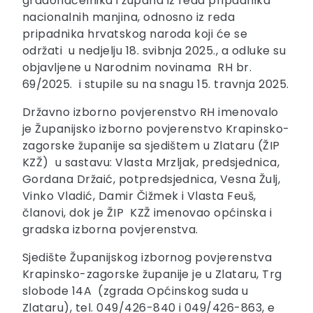
gradonačelnika i župana iz reda pripadnika
nacionalnih manjina, odnosno iz reda
pripadnika hrvatskog naroda koji će se
održati u nedjelju 18. svibnja 2025., a odluke su
objavljene u Narodnim novinama RH br.
69/2025. i stupile su na snagu 15. travnja 2025.
Državno izborno povjerenstvo RH imenovalo
je Županijsko izborno povjerenstvo Krapinsko-
zagorske županije sa sjedištem u Zlataru (ŽIP
KZŽ) u sastavu: Vlasta Mrzljak, predsjednica,
Gordana Držaić, potpredsjednica, Vesna Žulj,
Vinko Vladić, Damir Čižmek i Vlasta Feuš,
članovi, dok je ŽIP KZŽ imenovao općinska i
gradska izborna povjerenstva.
Sjedište Županijskog izbornog povjerenstva
Krapinsko-zagorske županije je u Zlataru, Trg
slobode 14A (zgrada Općinskog suda u
Zlataru), tel. 049/426-840 i 049/426-863, e