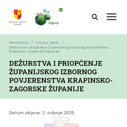
Naslovnica
Glavna vijest
Dežurstva i priopćenje Županijskog izbornog povjerenstva 
Krapinsko-zagorske županije
DEŽURSTVA I PRIOPĆENJE
ŽUPANIJSKOG IZBORNOG
POVJERENSTVA KRAPINSKO-
ZAGORSKE ŽUPANIJE
Datum objave: 2. svibnja 2025.