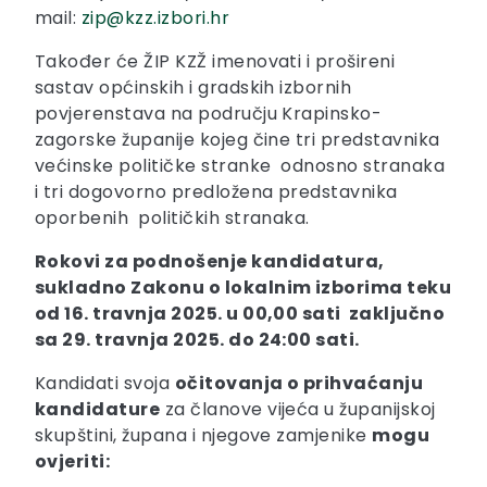
mail:
zip@kzz.izbori.hr
Također će ŽIP KZŽ imenovati i prošireni
sastav općinskih i gradskih izbornih
povjerenstava na području Krapinsko-
zagorske županije kojeg čine tri predstavnika
većinske političke stranke odnosno stranaka
i tri dogovorno predložena predstavnika
oporbenih političkih stranaka.
Rokovi za podnošenje kandidatura,
sukladno Zakonu o lokalnim izborima teku
od 16. travnja 2025. u 00,00 sati zaključno
sa 29. travnja 2025. do 24:00 sati.
Kandidati svoja
očitovanja o prihvaćanju
kandidature
za članove vijeća u županijskoj
skupštini, župana i njegove zamjenike
mogu
ovjeriti: