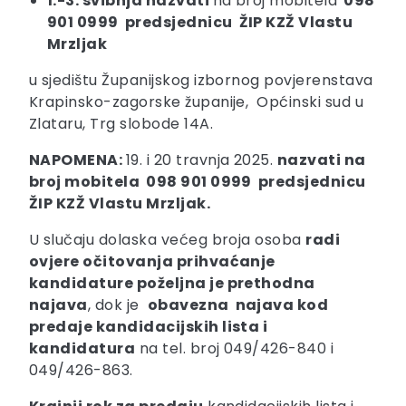
1.-3. svibnja
nazvati
na broj mobitela
098
901 0999 predsjednicu ŽIP KZŽ Vlastu
Mrzljak
u sjedištu Županijskog izbornog povjerenstava
Krapinsko-zagorske županije, Općinski sud u
Zlataru, Trg slobode 14A.
NAPOMENA:
19. i 20 travnja 2025.
nazvati na
broj mobitela 098 901 0999 predsjednicu
ŽIP KZŽ Vlastu Mrzljak.
U slučaju dolaska većeg broja osoba
radi
ovjere očitovanja prihvaćanje
kandidature poželjna je prethodna
najava
, dok je
obavezna najava kod
predaje kandidacijskih lista i
kandidatura
na tel. broj 049/426-840 i
049/426-863.