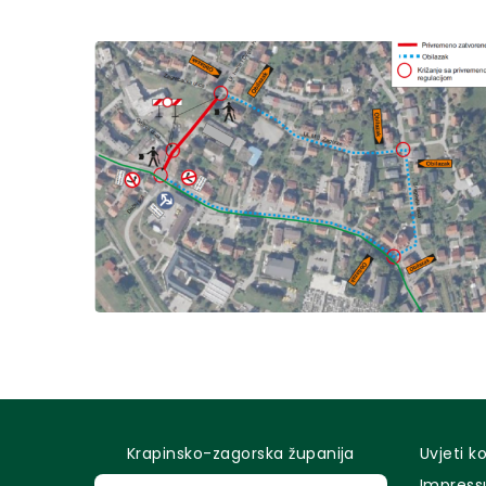
Krapinsko-zagorska županija
Uvjeti k
Impres