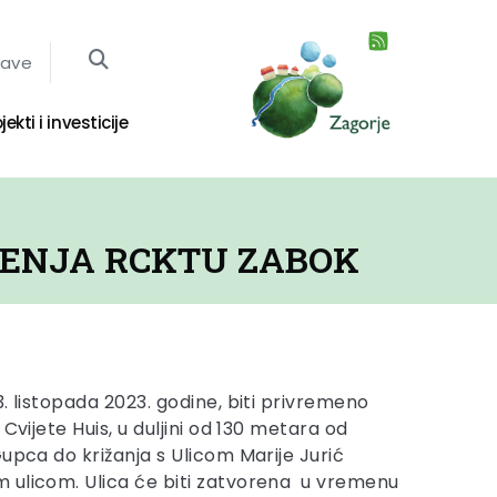
jave
jekti i investicije
RENJA RCKTU ZABOK
. listopada 2023. godine, biti privremeno
Cvijete Huis, u duljini od 130 metara od
upca do križanja s Ulicom Marije Jurić
 ulicom. Ulica će biti zatvorena u vremenu