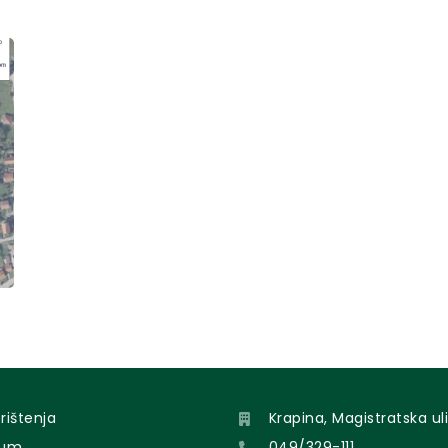
orištenja
Krapina, Magistratska uli
sum
049/329-111