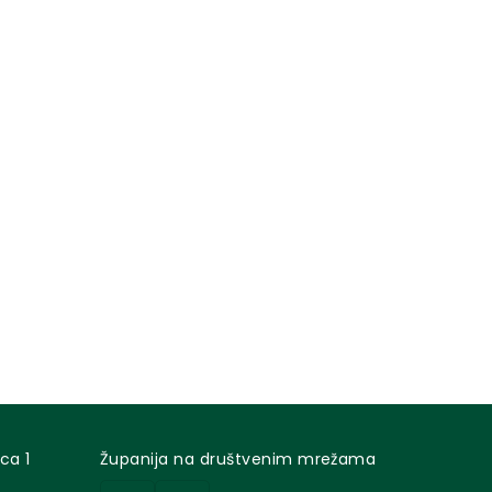
ca 1
Županija na društvenim mrežama