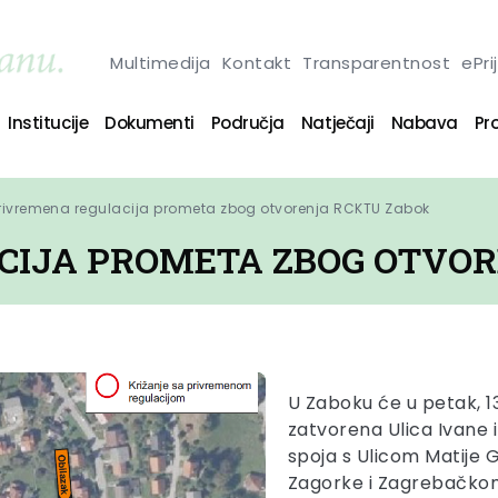
Multimedija
Kontakt
Transparentnost
ePri
Institucije
Dokumenti
Područja
Natječaji
Nabava
Pro
rivremena regulacija prometa zbog otvorenja RCKTU Zabok
CIJA PROMETA ZBOG OTVO
U Zaboku će u petak, 13
zatvorena Ulica Ivane i 
spoja s Ulicom Matije G
Zagorke i Zagrebačkom