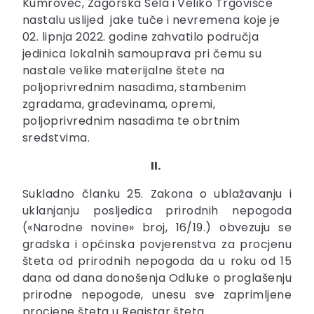
Kumrovec, Zagorska Sela i Veliko Trgovišće
nastalu uslijed jake tuče i nevremena koje je
02. lipnja 2022. godine zahvatilo područja
jedinica lokalnih samouprava pri čemu su
nastale velike materijalne štete na
poljoprivrednim nasadima, stambenim
zgradama, građevinama, opremi,
poljoprivrednim nasadima te obrtnim
sredstvima.
II.
Sukladno članku 25. Zakona o ublažavanju i
uklanjanju posljedica prirodnih nepogoda
(«Narodne novine» broj, 16/19.) obvezuju se
gradska i općinska povjerenstva za procjenu
šteta od prirodnih nepogoda da u roku od 15
dana od dana donošenja Odluke o proglašenju
prirodne nepogode, unesu sve zaprimljene
procjene šteta u Registar šteta.