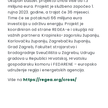
Ukupan budžet projekta iznosi više od 1.3
milijuna eura. Projekt je službeno započeo 1.
rujna 2023. godine, a trajat će 36 mjeseci.
Time će se potaknuti 66 milijuna eura
investicija u održivu energiju. Projekt je
koordiniran od strane REGEA-e i okuplja niz
važnih partnera: Krapinsko-zagorsku županiju,
Karlovačku županiju, Zagrebačku županiju,
Grad Zagreb, Fakultet strojarstva i
brodogradnje Sveučilišta u Zagrebu, Udrugu
gradova u Republici Hrvatskoj, Hrvatsku
gospodarsku komoru i FEDARENE – europsko
udruženje regija i energetskih agencija.
Više na
https://regea.org/cross/