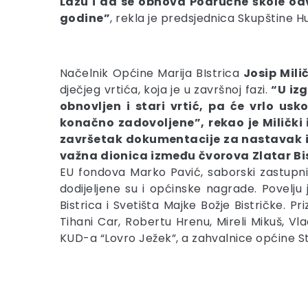
Lazu i da se obnova Područne škole od
godine”
, rekla je predsjednica Skupštine Hu
Načelnik Općine Marija BIstrica
Josip Mili
dječjeg vrtića, koja je u završnoj fazi.
“U iz
obnovljen i stari vrtić, pa će vrlo usk
konačno zadovoljene”, rekao je Milički 
završetak dokumentacije za nastavak izgr
važna dionica između čvorova Zlatar Bist
EU fondova Marko Pavić, saborski zastupni
dodijeljene su i općinske nagrade. Povelj
Bistrica i Svetišta Majke Božje Bistričke. 
Tihani Car, Robertu Hrenu, Mireli Mikuš, Vlad
KUD-a “Lovro Ježek”, a zahvalnice općine St