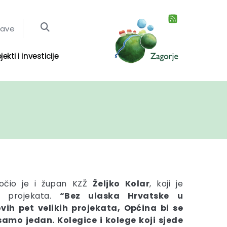
jave
jekti i investicije
zočio je i župan KZŽ
Željko Kolar
, koji je
U projekata.
“Bez ulaska Hrvatske u
vih pet velikih projekata, Općina bi se
amo jedan. Kolegice i kolege koji sjede