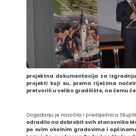
projektna dokumentacija za izgradnju 
projekti koji su, prema riječima načeln
pretvorili u veliko gradilište, na čemu 
Događanju je nazočila i predsjednica Skupš
odradilo na dobrobit svih stanovnika Mari
po svim okolnim gradovima i općinama: 