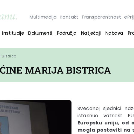
Multimedija
Kontakt
Transparentnost
ePri
Institucije
Dokumenti
Područja
Natječaji
Nabava
Pro
 Bistrica
ĆINE MARIJA BISTRICA
Svečanoj sjednici na
istaknuo važnost E
Europsku uniju, od o
mogla postaviti na s