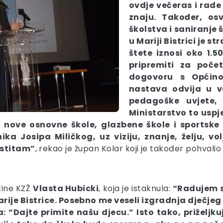
ovdje večeras i rade
znaju. Također, os
školstva i saniranje 
u Mariji Bistrici je s
štete iznosi oko 1.
pripremiti za poče
dogovoru s Općin
nastava odvija u v
pedagoške uvjete
Ministarstvo to uspje
nove osnovne škole, glazbene škole i sportske
ika Josipa Miličkog, uz viziju, znanje, želju, vol
čestitam”
, rekao je župan Kolar koji je također pohvalio
tine KZŽ
Vlasta Hubicki
, koja je istaknula:
“Radujem s
je Bistrice. Posebno me veseli izgradnja dječjeg vr
“Dajte primite našu djecu.” Isto tako, priželjku