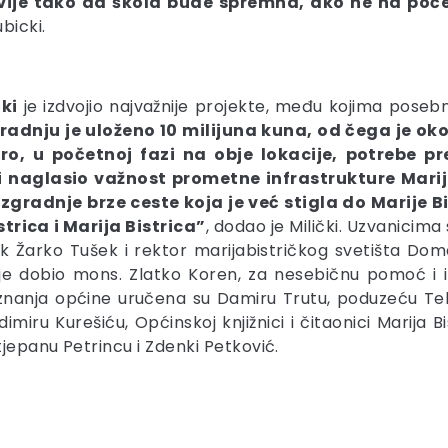
vije tako da škola bude spremna, ako ne na poč
bicki.
čki
je izdvojio najvažnije projekte, među kojima posebn
gradnju je uloženo 10 milijuna kuna, od čega je ok
oro, u početnoj fazi na obje lokacije, potrebe pr
i naglasio važnost prometne infrastrukture Marije
adnje brze ceste koja je već stigla do Marije Bist
rica i Marija Bistrica”
, dodao je Milički. Uzvanicima 
k Žarko Tušek i rektor marijabistričkog svetišta Dom
u je dobio mons. Zlatko Koren, za nesebičnu pomoć i 
Priznanja općine uručena su Damiru Trutu, poduzeću Te
imiru Kurešiću, Općinskoj knjižnici i čitaonici Marija 
jepanu Petrincu i Zdenki Petković.