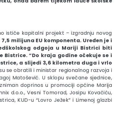
etku, onda barem tijekom iduće školske
o ističe kapitalni projekt – izgradnju novog
o 7,5 milijuna EU komponenta. Uređen je i
edškolskog odgoja u Mariji Bistrici biti
 Bistrice. “Do kraja godine očekuje se i
rice, a slijedi 3,6 kilometra duga i vrlo
su se obratili i ministar regionalnog razvoja i
agoj Matošević. U sklopu svečane sjednice,
izniman doprinos u promociji općine Marija
hnix d.o.o., Vesni Tomorad, Josipu Kovačiću,
Bistrica, KUD-u “Lovro Ježek” i Limenoj glazbi