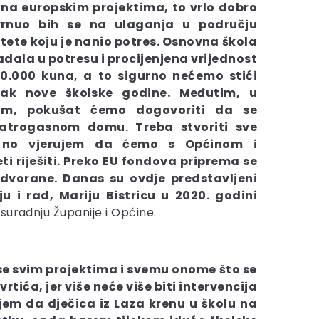
 na europskim projektima, to vrlo dobro
vrnuo bih se na ulaganja u području
štete koju je nanio potres. Osnovna škola
tradala u potresu i procijenjena vrijednost
500.000 kuna, a to sigurno nećemo stići
tak nove školske godine. Međutim, u
om, pokušat ćemo dogovoriti da se
atrogasnom domu. Treba stvoriti sve
, no vjerujem da ćemo s Općinom i
ti riješiti. Preko EU fondova priprema se
 dvorane. Danas su ovdje predstavljeni
ju i rad, Mariju Bistricu u 2020. godini
 suradnju Županije i Općine.
e svim projektima i svemu onome što se
tića, jer više neće više biti intervencija
jem da dječica iz Laza krenu u školu na