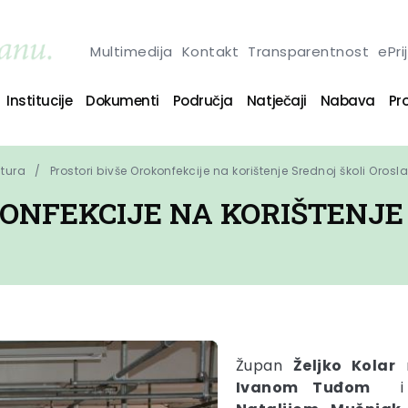
Multimedija
Kontakt
Transparentnost
ePri
Institucije
Dokumenti
Područja
Natječaji
Nabava
Pro
ltura
Prostori bivše Orokonfekcije na korištenje Srednoj školi Orosla
ONFEKCIJE NA KORIŠTENJE
Župan
Željko Kolar
n
Ivanom Tuđom
i r