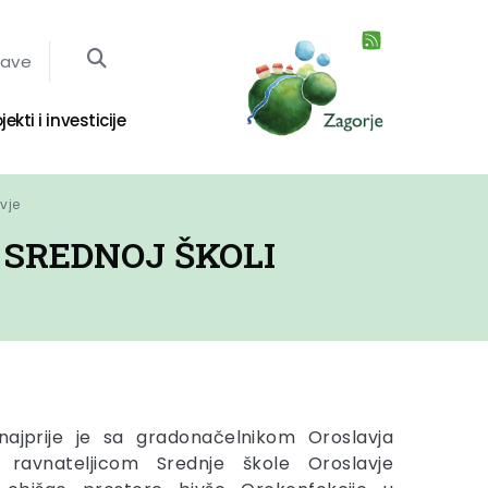
jave
jekti i investicije
vje
 SREDNOJ ŠKOLI
ajprije je sa gradonačelnikom Oroslavja
avnateljicom Srednje škole Oroslavje