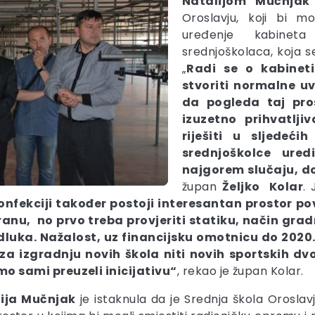
Natalijom Mučnjak
Oroslavju, koji bi mo
uređenje kabineta
srednjoškolaca, koja 
„
Radi se o kabinet
stvoriti normalne u
da pogleda taj pro
izuzetno prihvatlj
riješiti u sljedeć
srednjoškolce ure
najgorem slučaju, d
župan
Željko Kolar
.
onfekciji također postoji interesantan prostor pov
nu, no prvo treba provjeriti statiku, način gradn
dluka. Nažalost, uz financijsku omotnicu do 2020
 izgradnju novih škola niti novih sportskih dvor
o sami preuzeli inicijativu“
, rekao je župan Kolar.
ija Mučnjak
je istaknula da je Srednja škola Orosla