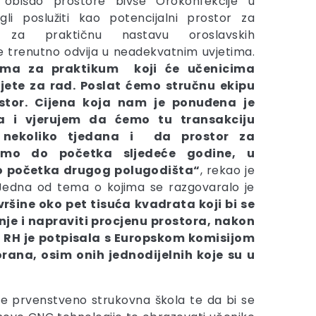
obišao prostore bivše Orokonfekcije u
gli poslužiti kao potencijalni prostor za
 za praktičnu nastavu oroslavskih
se trenutno odvija u neadekvatnim uvjetima.
ima za praktikum koji će učenicima
vjete za rad. Poslat ćemo stručnu ekipu
stor. Cijena koja nam je ponuđena je
iva i vjerujem da ćemo tu transakciju
ih nekoliko tjedana i da prostor za
dimo do početka sljedeće godine, u
o početka drugog polugodišta“
, rekao je
 Jedna od tema o kojima se razgovaralo je
ršine oko pet tisuća kvadrata koji bi se
je i napraviti procjenu prostora, nakon
. RH je potpisala s Europskom komisijom
ana, osim onih jednodijelnih koje su u
vje prvenstveno strukovna škola te da bi se