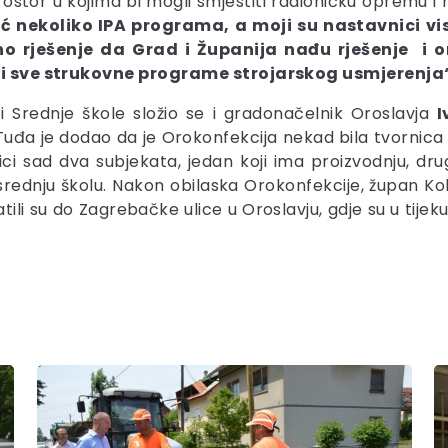
prostor u kojima bi mogli smjestiti radioničku opremu 
ć nekoliko IPA programa, a moji su nastavnici vis
sno rješenje da Grad i Županija nađu rješenje
diti sve strukovne programe strojarskog usmjerenja
ini Srednje škole složio se i gradonačelnik Oroslavja
I
Tuđa je dodao da je Orokonfekcija nekad bila tvornica 
ci sad dva subjekata, jedan koji ima proizvodnju, dr
rednju školu. Nakon obilaska Orokonfekcije, župan Kol
i su do Zagrebačke ulice u Oroslavju, gdje su u tijeku