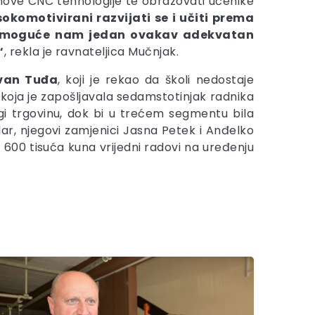
i nove CNC tehnologije te obrazovati učenike
okomotivirani razvijati se i učiti prema
 i omoguće nam jedan ovakav adekvatan
“
, rekla je ravnateljica Mučnjak.
van Tuđa
, koji je rekao da školi nedostaje
koja je zapošljavala sedamstotinjak radnika
ugi trgovinu, dok bi u trećem segmentu bila
ar, njegovi zamjenici Jasna Petek i Anđelko
 600 tisuća kuna vrijedni radovi na uređenju