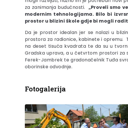
mogli razvijati, nužno im je potreban novi 
za zanimanja budućnosti.
„Proveli smo ve
modernim tehnologijama. Bilo bi izvr
prostor u blizini škole gdje bi mogli ra
Da je prostor idealan jer se nalazi u bliz
prostora za radionice, kabinete i opremu. 
na deset tisuća kvadrata te da su u tvorni
Gradska uprava, a u četvrtom prostori za s
Ferek-Jambrek te gradonačelnik Tuđa svratil
oborinske odvodnje.
Fotogalerija