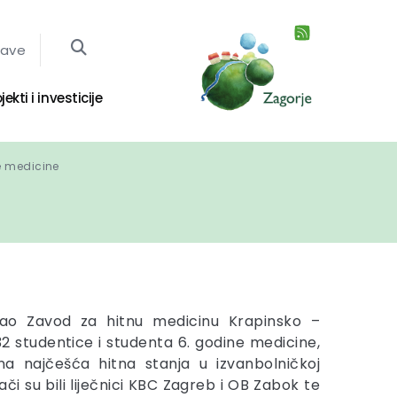
jave
jekti i investicije
e medicine
irao Zavod za hitnu medicinu Krapinsko –
32 studentice i studenta 6. godine medicine,
a najčešća hitna stanja u izvanbolničkoj
ači su bili liječnici KBC Zagreb i OB Zabok te