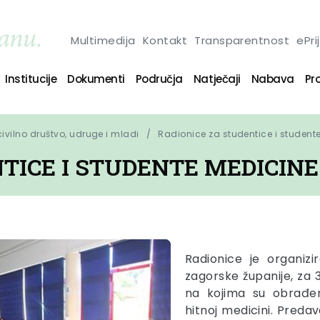
Multimedija
Kontakt
Transparentnost
ePri
Institucije
Dokumenti
Područja
Natječaji
Nabava
Pro
 civilno društvo, udruge i mladi
Radionice za studentice i student
TICE I STUDENTE MEDICINE
Radionice je organiz
zagorske županije, za 
na kojima su obrađen
hitnoj medicini. Predav