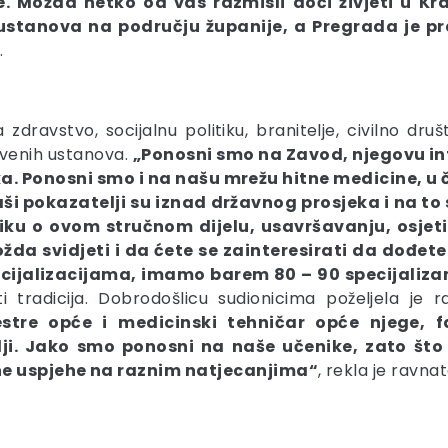
he. Možda netko od vas razmisli doći živjeti u Kr
stanova na području županije, a Pregrada je pr
.
zdravstvo, socijalnu politiku, branitelje, civilno dr
stvenih ustanova.
„Ponosni smo na Zavod, njegovu inf
a. Ponosni smo i na našu mrežu hitne medicine, u či
ši pokazatelji su iznad državnog prosjeka i na t
ku o ovom stručnom dijelu, usavršavanju, osjetit
a svidjeti i da ćete se zainteresirati da dođete r
cijalizacijama, imamo barem 80 – 90 specijaliza
i tradicija. Dobrodošlicu sudionicima poželjela je 
tre opće i medicinski tehničar opće njege, fa
elji. Jako smo ponosni na naše učenike, zato što
jne uspjehe na raznim natjecanjima“
, rekla je ravna