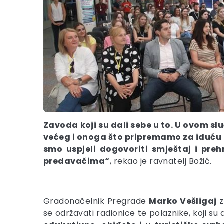
Zavoda koji su dali sebe u to. U ovom sl
većeg i onoga što pripremamo za iduću g
smo uspjeli dogovoriti smještaj i preh
predavačima“
, rekao je ravnatelj Božić.
Gradonačelnik Pregrade
Marko Vešligaj
z
se održavati radionice te polaznike, koji su