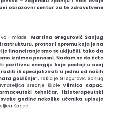
apinsko – zagorsku žpaniju i naći ovdje
avi obrazovni centar za te zdravstvene
uštvo i mlade
Martina Gregurović Šanjug
rastrukturu, prostor i opremu koja je na
je financiranje smo se uključili, tako da
o smo iznimno ponosni. Nadam se da ćete
i pozitivnu energiju koja postoji u ovoj
aditi ili specijalizirati u jednu od naših
nata godišnje“
, rekla je Gregurović Šanjug
ravnateljica srednje škole
Vilmica Kapac
.
rmaceutski tehničar, fizioterapeutski
 svake godine nekoliko učenika upisuje
teljica Kapac.