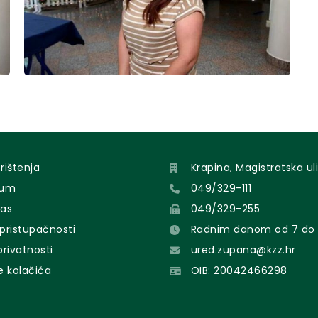
orištenja
Krapina, Magistratska uli
sum
049/329-111
nas
049/329-255
 pristupačnosti
Radnim danom od 7 do 
 privatnosti
ured.zupana@kzz.hr
e kolačića
OIB: 20042466298