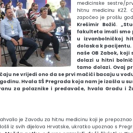
medicinske sestre/prv
hitnu medicinu KZŽ.
započeo je prošlu godin
Krešimir Božić
.
„St
fakulteta imali smo 
u izvanbolničkoj hi
dolaska k pacijentu.
naše OB Zabok, koji s
dolazi u hitni bolni
tamo dolazi. Ovaj p
učaju ne vrijedi ono da se prvi mačići bacaju u v
odinu. Hvala SŠ Pregrada koja nam je izašla u sus
ranu za polaznike i predavače, hvala Gradu i Žup
ahvalio je Zavodu za hitnu medicinu koji je prepozna
 došli iz svih dijelova Hrvatske, ukratko upoznao s Pre