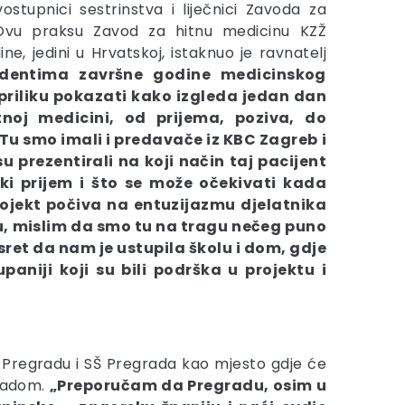
ostupnici sestrinstva i liječnici Zavoda za
 Ovu praksu Zavod za hitnu medicinu KZŽ
e, jedini u Hrvatskoj, istaknuo je ravnatelj
udentima završne godine medicinskog
priliku pokazati kako izgleda jedan dan
tnoj medicini, od prijema, poziva, do
 Tu smo imali i predavače iz KBC Zagreb i
u prezentirali na koji način taj pacijent
čki prijem i što se može očekivati kada
rojekt počiva na entuzijazmu djelatnika
odu, mislim da smo tu na tragu nečeg puno
ret da nam je ustupila školu i dom, gdje
aniji koji su bili podrška u projektu i
o Pregradu i SŠ Pregrada kao mjesto gdje će
gradom.
„Preporučam da Pregradu, osim u