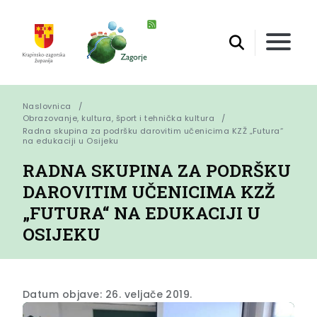
Naslovnica
Obrazovanje, kultura, šport i tehnička kultura
Radna skupina za podršku darovitim učenicima KZŽ „Futura“ 
na edukaciji u Osijeku
RADNA SKUPINA ZA PODRŠKU
DAROVITIM UČENICIMA KZŽ
„FUTURA“ NA EDUKACIJI U
OSIJEKU
Datum objave: 26. veljače 2019.