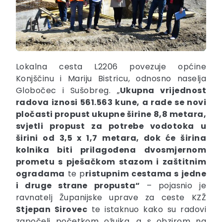
Lokalna cesta L2206 povezuje općine
Konjščinu i Mariju Bistricu, odnosno naselja
Globočec i Sušobreg. „
Ukupna vrijednost
radova iznosi 561.563 kune, a rade se novi
pločasti propust ukupne širine 8,8 metara,
svjetli propust za potrebe vodotoka u
širini od 3,5 x 1,7 metara, dok će širina
kolnika biti prilagođena
dvosmjernom
prometu s pješačkom stazom i zaštitnim
ogradama
te p
ristupnim cestama s jedne
i druge strane propusta“
– pojasnio je
ravnatelj Županijske uprave za ceste KZŽ
Stjepan Sirovec
te istaknuo kako su radovi
započeli početkom ožujka, a s obzirom na