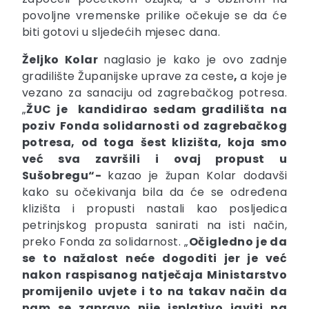
povoljne vremenske prilike očekuje se da će
biti gotovi u sljedećih mjesec dana.
Željko Kolar
naglasio je kako je ovo zadnje
gradilište Županijske uprave za ceste
,
a koje je
vezano za sanaciju od zagrebačkog potresa.
„
ŽUC je kandidirao sedam gradilišta
na
poziv
Fonda solidarnosti od zagrebačkog
potresa,
od toga
šest klizišta, koja smo
već sva završili
i ovaj propust u
Sušobregu“-
kazao je župan Kolar dodavši
kako su očekivanja bila da će se određena
klizišta i propusti nastali kao posljedica
petrinjskog propusta sanirati na isti način,
preko Fonda za solidarnost. „
Očigledno je da
se to nažalost neće dogoditi jer je već
nakon raspisanog natječaja Ministarstvo
promijenilo uvjete i to na takav način da
nam se zapravo nije isplativo javiti na