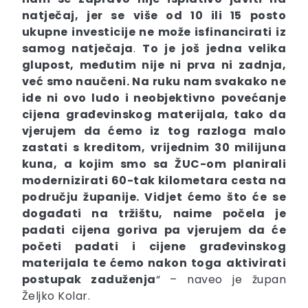
natječaj, jer se
više od 10 ili 15 posto
ukupne investicije ne može isfinancirati iz
samog natječaja
.
To je još jedna velika
glupost, međutim nije ni prva ni zadnja,
već smo naučeni. Na ruku nam svakako ne
ide ni ovo ludo i neobjektivno
povećanje
cijena građevinskog materijala
, tako da
vjerujem da ćemo iz tog razloga malo
zastati s kreditom, vrijednim 30 milijuna
kuna, a kojim smo sa ŽUC-om planirali
modernizirati 60-tak kilometara cesta na
području županije. Vidjet ćemo što će se
događati na tržištu, naime počela je
padati cijena goriva pa vjerujem da će
početi padati i cijene građevinskog
materijala te ćemo nakon toga
aktivirati
postupak zaduženja
“ – naveo je župan
Željko Kolar.