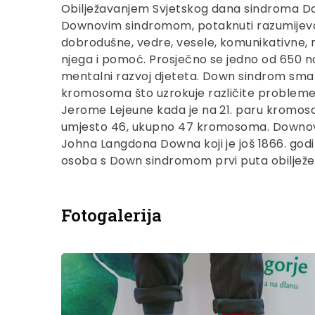
Obilježavanjem Svjetskog dana sindroma Down
Downovim sindromom, potaknuti razumijevan
dobrodušne, vedre, vesele, komunikativne, m
njega i pomoć. Prosječno se jedno od 650 
mentalni razvoj djeteta. Down sindrom smatr
kromosoma što uzrokuje različite probleme 
Jerome Lejeune kada je na 21. paru kromosom
umjesto 46, ukupno 47 kromosoma. Downov si
Johna Langdona Downa koji je još 1866. god
osoba s Down sindromom prvi puta obilježen
Fotogalerija