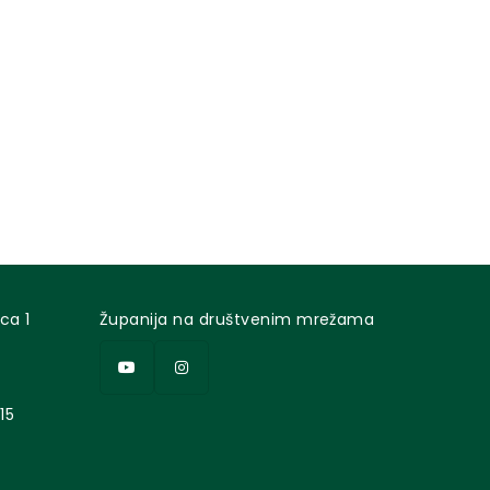
ca 1
Županija na društvenim mrežama
15