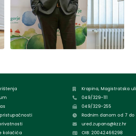
orištenja
Krapina, Magistratska uli
sum
049/329-111
nas
049/329-255
 pristupačnosti
Radnim danom od 7 do 
 privatnosti
ured.zupana@kzz.hr
e kolačića
OIB: 20042466298