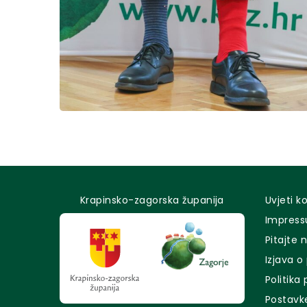
Krapinsko-zagorska županija
Uvjeti k
Impres
Pitajte 
Izjava o
Politika
Postavk