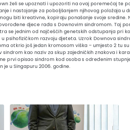
 želi se upoznati i upozoriti na ovaj poremećaj te po
je i nastojanje za poboljšanjem njihovog položaja u
ogu biti kreativne, kopiraju ponašanje svoje sredine. 
novorođene djece rađa s Downovim sindromom. Taj por
a se jednim od najčešćih genetskih odstupanja pri kojem
u psihofizičkom razvoju djeteta. Uzrok Downova sindro
a otkrio još jedan kromosom viška – umjesto 2 tu su se
ndrom kao naziv za skup zajedničkih znakova i karakt
ine prvi opisao sindrom kod osoba s određenim stupnj
 je u Singapuru 2006. godine.