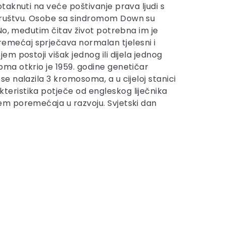
taknuti na veće poštivanje prava ljudi s
 društvu. Osobe sa sindromom Down su
No, međutim čitav život potrebna im je
emećaj sprječava normalan tjelesni i
 postoji višak jednog ili dijela jednog
ma otkrio je 1959. godine genetičar
 nalazila 3 kromosoma, a u cijeloj stanici
eristika potječe od engleskog liječnika
em poremećaja u razvoju. Svjetski dan