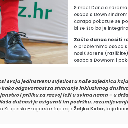
Simbol Dana sindroma 
osobe s Down sindrom
čarapa pokazuje se p
bi se što bolje integrir
Zašto danas nositi 
o problemima osoba s 
nosiš šarene (različit
osoba s Downom i poka
 svoju jedinstvenu svjetlost u naše zajednicu ko
o kako odgovornost za stvaranje inkluzivnog društ
nstvo i priliku za razvoj leži u svima nama – u dr
Naša dužnost je osigurati im podršku, razumijevanje 
pan Krapinsko-zagorske županije
Željko Kolar
, koji dan