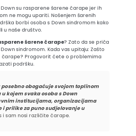
Down su rasparene šarene čarape jer ih
om ne mogu upariti. Nošenjem šarenih
odrška borbi osoba s Down sindromom kako
ali u naše društvo.
rasparene šarene čarape
? Zato da se priča
Down sindromom. Kada vas upitaju: Zašto
e) čarape? Progovorit ćete o problemima
zati podršku.
ju posebno obogaćuje svojom toplinom
va u kojem svaka osoba s Down
žavnim institucijama, organizacijama
i prilike za puno sudjelovanje u
as i sam nosi različite čarape.