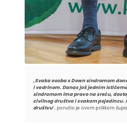
„
Svaka osoba s Down sindromom donosi
i vedrinom. Danas još jednim ističem
sindromom ima pravo na sreću, dostoja
civilnog društva i svakom pojedincu. 
društvu
“, poručio je ovom prilikom žu