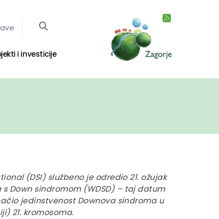
jave
jekti i investicije
onal (DSI) službeno je odredio 21. ožujak
ba s Down sindromom (WDSD) – taj datum
načio jedinstvenost Downova sindroma u
iji) 21. kromosoma.