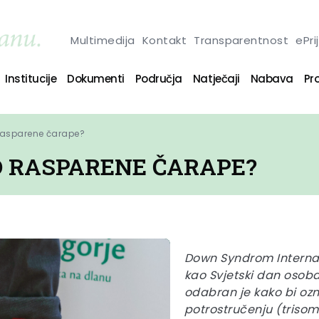
Multimedija
Kontakt
Transparentnost
ePri
Institucije
Dokumenti
Područja
Natječaji
Nabava
Pro
rasparene čarape?
 RASPARENE ČARAPE?
Down Syndrom Internati
kao Svjetski dan oso
odabran je kako bi oz
potrostručenju (trisom