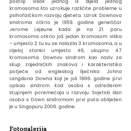
postoji višak jednog ili dijela jednog
kromosoma što uzrokuje različite probleme u
psihofizičkom razvoju djeteta. Uzrok Downova
sindroma otkrio je 1959. godine genetičar
Jerome Lejeune kada je na 21. paru
kromosoma otkrio još jedan kromosom viška
– umjesto 2 tu su se nalazila 3 kromosoma, a u
cijeloj stanici umjesto 46, ukupno 47
kromosoma. Downov sindrom kao naziv za
skup zajedničkih znakova i karakteristika
potječe od engleskog liječnika Johna
Langdona Downa koji je još 1866. godine prvi
opisao sindrom kod osoba s određenim
stupnjem poremećaja u razvoju. Svjetski dan
osoba s Down sindromom prvi puta obilježen
je u Singapuru 2006. godine.
Fotogalerija