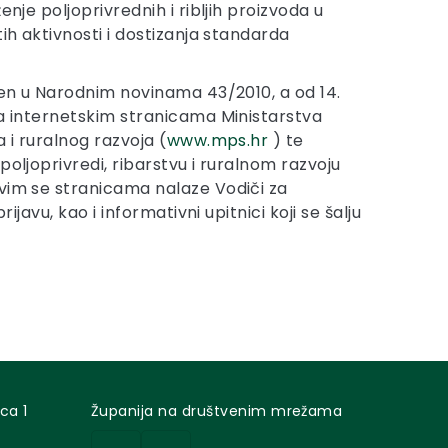
enje poljoprivrednih i ribljih proizvoda u
tih aktivnosti i dostizanja standarda
ljen u Narodnim novinama 43/2010, a od 14.
na internetskim stranicama Ministarstva
a i ruralnog razvoja (
www.mps.hr
) te
poljoprivredi, ribarstvu i ruralnom razvoju
vim se stranicama nalaze Vodiči za
prijavu, kao i informativni upitnici koji se šalju
ca 1
Županija na društvenim mrežama