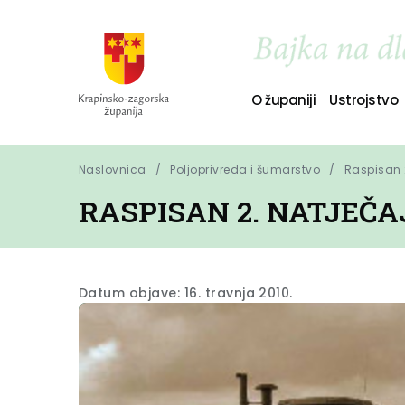
O županiji
Ustrojstvo
Naslovnica
Poljoprivreda i šumarstvo
Raspisan 2
RASPISAN 2. NATJEČA
Datum objave: 16. travnja 2010.