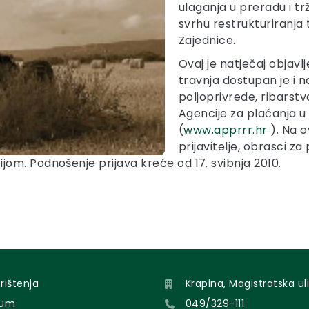
ulaganja u preradu i trž
svrhu restrukturiranja 
Zajednice.
Ovaj je natječaj objav
travnja dostupan je i 
poljoprivrede, ribarstv
Agencije za plaćanja u 
(
www.apprrr.hr
). Na o
prijavitelje, obrasci za 
om. Podnošenje prijava kreće od 17. svibnja 2010.
orištenja
Krapina, Magistratska uli
sum
049/329-111