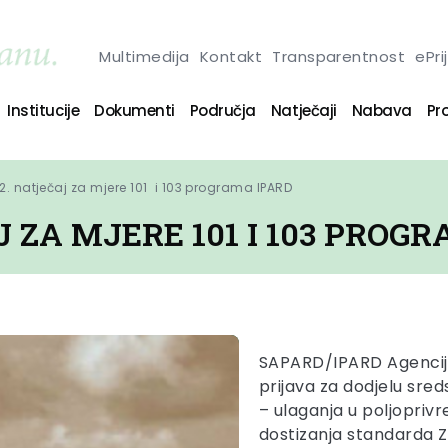
Multimedija
Kontakt
Transparentnost
ePri
Institucije
Dokumenti
Područja
Natječaji
Nabava
Pro
. natječaj za mjere 101  i 103 programa IPARD
J ZA MJERE 101 I 103 PROG
SAPARD/IPARD Agencija o
prijava za dodjelu sred
– ulaganja u poljoprivr
dostizanja standarda Z