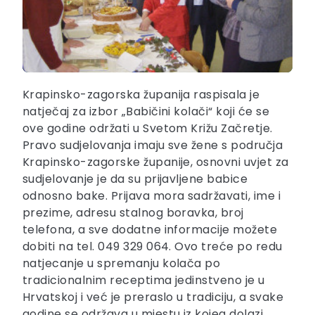
Krapinsko-zagorska županija raspisala je
natječaj za izbor „Babičini kolači“ koji će se
ove godine održati u Svetom Križu Začretje.
Pravo sudjelovanja imaju sve žene s područja
Krapinsko-zagorske županije, osnovni uvjet za
sudjelovanje je da su prijavljene babice
odnosno bake. Prijava mora sadržavati, ime i
prezime, adresu stalnog boravka, broj
telefona, a sve dodatne informacije možete
dobiti na tel. 049 329 064. Ovo treće po redu
natjecanje u spremanju kolača po
tradicionalnim receptima jedinstveno je u
Hrvatskoj i već je preraslo u tradiciju, a svake
godine se održava u mjestu iz kojeg dolazi