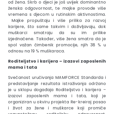
od žena. Skrb o djeci je još uvijek dominantno
ženska odgovornost, te majke provode više
vremena s djecom u rutinskim aktivnostima.
Majke propuštaju i više prilika za razvoj
karijere, što same takvim i doživljavaju, dok
muškarci smatraju da su im prilike
izjednačene. Također, više žena smatra da je
spol važan čimbenik promocije, njih 38 % u
odnosu na 19 % muškaraca.
Roditeljstvo i karijera – izazovi zaposlenih
mama i tata
Svečanost uručivanja MAMFORCE Standarda i
predstavljanje rezultata istraživanja održano
je u sklopu događaja Roditeljstvo i karijera –
izazovi zaposlenih mama i tata, koji je
organiziran u okviru projekta Re-kreiraj posao
i život za žene i muškarce koji promiče