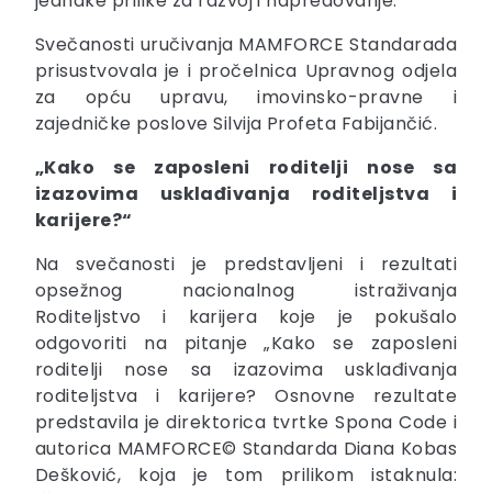
jednake prilike za razvoj i napredovanje.
Svečanosti uručivanja MAMFORCE Standarada
prisustvovala je i pročelnica Upravnog odjela
za opću upravu, imovinsko-pravne i
zajedničke poslove Silvija Profeta Fabijančić.
„Kako se zaposleni roditelji nose sa
izazovima usklađivanja roditeljstva i
karijere?“
Na svečanosti je predstavljeni i rezultati
opsežnog nacionalnog istraživanja
Roditeljstvo i karijera koje je pokušalo
odgovoriti na pitanje „Kako se zaposleni
roditelji nose sa izazovima usklađivanja
roditeljstva i karijere? Osnovne rezultate
predstavila je direktorica tvrtke Spona Code i
autorica MAMFORCE© Standarda Diana Kobas
Dešković, koja je tom prilikom istaknula: