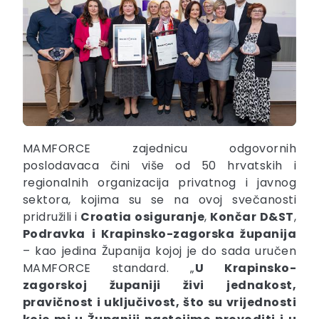
MAMFORCE zajednicu odgovornih
poslodavaca čini više od 50 hrvatskih i
regionalnih organizacija privatnog i javnog
sektora, kojima su se na ovoj svečanosti
pridružili i
Croatia
osiguranje
,
Končar
D&ST
,
Podravka
i Krapinsko-zagorska županija
– kao jedina Županija kojoj je do sada uručen
MAMFORCE standard. „
U Krapinsko-
zagorskoj županiji živi jednakost,
pravičnost i uključivost, što su vrijednosti