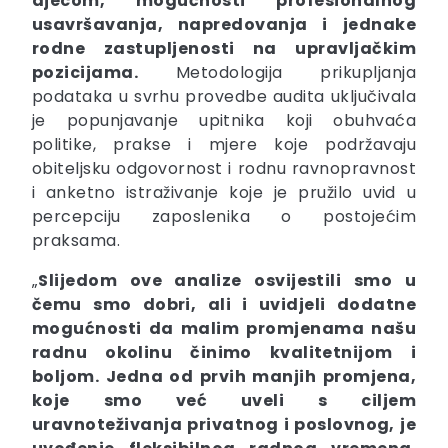
djecom, mogućnosti profesionalnog
usavršavanja, napredovanja i jednake
rodne zastupljenosti na upravljačkim
pozicijama.
Metodologija prikupljanja
podataka u svrhu provedbe audita uključivala
je popunjavanje upitnika koji obuhvaća
politike, prakse i mjere koje podržavaju
obiteljsku odgovornost i rodnu ravnopravnost
i anketno istraživanje koje je pružilo uvid u
percepciju zaposlenika o postojećim
praksama.
„
Slijedom ove analize osvijestili smo u
čemu smo dobri, ali i uvidjeli dodatne
mogućnosti da malim promjenama našu
radnu okolinu činimo kvalitetnijom i
boljom. Jedna od prvih manjih promjena,
koje smo već uveli s ciljem
uravnoteživanja privatnog i poslovnog, je