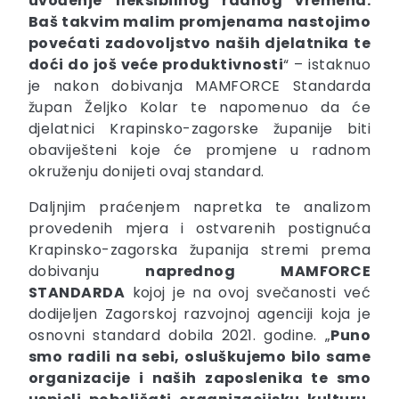
uvođenje fleksibilnog radnog vremena.
Baš takvim malim promjenama nastojimo
povećati zadovoljstvo naših djelatnika te
doći do još veće produktivnosti
“ – istaknuo
je nakon dobivanja MAMFORCE Standarda
župan Željko Kolar te napomenuo da će
djelatnici Krapinsko-zagorske županije biti
obaviješteni koje će promjene u radnom
okruženju donijeti ovaj standard.
Daljnjim praćenjem napretka te analizom
provedenih mjera i ostvarenih postignuća
Krapinsko-zagorska županija stremi prema
dobivanju
naprednog MAMFORCE
STANDARDA
kojoj je na ovoj svečanosti već
dodijeljen Zagorskoj razvojnoj agenciji koja je
osnovni standard dobila 2021. godine. „
Puno
smo radili na sebi, osluškujemo bilo same
organizacije i naših zaposlenika te smo