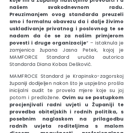
koje mi u Županiji nastojimo provoditi i u
našem svakodnevnom radu.
Preuzimanjem ovog standarda preuzeli
smo i formalnu obavezu da i dalje živimo
usklađivanje privatnog i poslovnog te se
nadam da će se za našim primjerom
povesti i druge organizacije
“ – istaknula je
zamjenica župana Jasna Petek, kojoj je
MAMFORCE Standard uručila autorica
Standarda Diana Kobas Dešković.
MAMFROCE Standard je Krapinsko-zagorskoj
županiji dodijeljen nakon što je uspješno prošla
inicijalni audit te provela mjere koje su joj
potom i predložene.
Ovim su se postupkom
procjenjivali radni uvjeti u Županiji te
provedba obiteljskih i rodnih politika, s
posebnim naglaskom na prilagodbu
radnih uvjeta roditeljima s malom