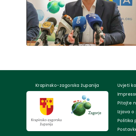
Krapinsko-zagorska županija
Uvjeti k
Impres
Pitajte 
Izjava o
Politika
Postavk