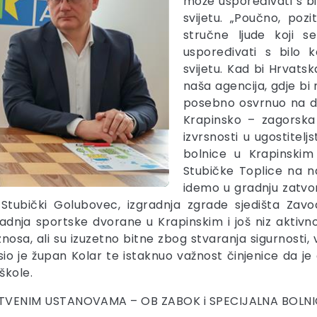
može uspoređivati s b
svijetu. „Poučno, poz
stručne ljude koji 
uspoređivati s bilo
svijetu. Kad bi Hrvats
naša agencija, gdje bi 
posebno osvrnuo na do
Krapinsko – zagorska
izvrsnosti u ugostitelj
bolnice u Krapinskim
Stubičke Toplice na na
idemo u gradnju zatvo
Stubički Golubovec, izgradnja zgrade sjedišta Zav
dnja sportske dvorane u Krapinskim i još niz aktivn
iznosa, ali su izuzetno bitne zbog stvaranja sigurnos
io je župan Kolar te istaknuo važnost činjenice da j
škole.
TVENIM USTANOVAMA – OB ZABOK i SPECIJALNA BOLNI