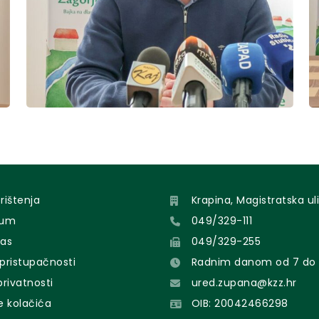
orištenja
Krapina, Magistratska uli
sum
049/329-111
nas
049/329-255
 pristupačnosti
Radnim danom od 7 do 
 privatnosti
ured.zupana@kzz.hr
e kolačića
OIB: 20042466298