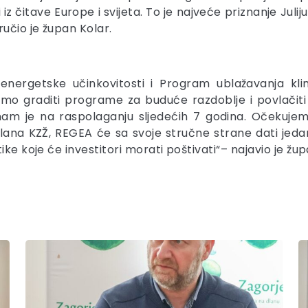
iz čitave Europe i svijeta. To je najveće priznanje Jul
učio je župan Kolar.
energetske učinkovitosti i Program ublažavanja kl
 graditi programe za buduće razdoblje i povlačiti s
m je na raspolaganju sljedećih 7 godina. Očekujemo 
ana KZŽ, REGEA će sa svoje stručne strane dati jed
ke koje će investitori morati poštivati“– najavio je žup