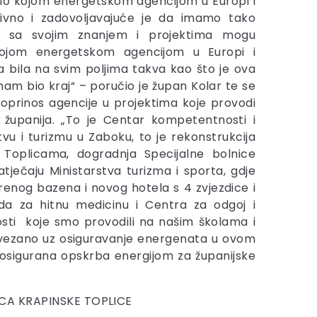
ilo kojom energetskom agencijom u Europi i
itivno i zadovoljavajuće je da imamo tako
se sa svojim znanjem i projektima mogu
 kojom energetskom agencijom u Europi i
ka bila na svim poljima takva kao što je ova
nam bio kraj“ – poručio je župan Kolar te se
prinos agencije u projektima koje provodi
 županija. „To je Centar kompetentnosti i
stvu i turizmu u Zaboku, to je rekonstrukcija
 Toplicama, dogradnja Specijalne bolnice
tječaju Ministarstva turizma i sporta, gdje
renog bazena i novog hotela s 4 zvjezdice i
oda za hitnu medicinu i Centra za odgoj i
osti koje smo provodili na našim školama i
ti, vezano uz osiguravanje energenata u ovom
e osigurana opskrba energijom za županijske
CA KRAPINSKE TOPLICE