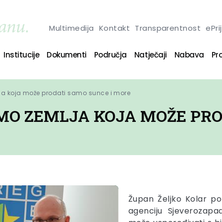
Multimedija
Kontakt
Transparentnost
ePri
Institucije
Dokumenti
Područja
Natječaji
Nabava
Pro
ja koja može prodati samo sunce i more
SMO ZEMLJA KOJA MOŽE PRO
Župan Željko Kolar po
agenciju Sjeverozapa