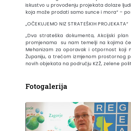
iskustvo u provođenju projekata dolaze ljudi 
koja može prodati samo sunce i mora“ – por
„OČEKUJEMO NIZ STRATEŠKIH PROJEKATA“
„Dva strateška dokumenta, Akcijski plan 
promjenama su nam temelji na kojima ćemo
Mehanizam za oporavak i otpornost koji na
Županiju, a trećom izmjenom prostornog pl
novih objekata na području KZŽ, zelene politi
Fotogalerija