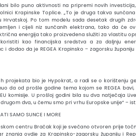
e lani bilo puno aktivnosti na pripremi novih investici
olnici Krapinske Toplice. „To je druga takva sunča
a u Hrvatskoj. Po tom modelu sada desetak drugih zdr
emljen i cijeli niz sunčanih elektrana, tako da će ov
trična energija tako proizvedena služiti za vlastitu ops
oristiti kao financijska sredstva a za daljnju en
 i dodao da je REGEA Krapinsko – zagorsku županiju osm
ih projekata bio je Hypokrat, a radi se o korištenju g
o da od prošle godine tema kojom se REGEA bavi, a 
U komisije. U prošloj godini bila su dva natječaja Li
drugom dva, u čemu smo pri vrhu Europske unije“ – is
ATI SAMO SUNCE I MORE
skom centru Bračak koji je svečano otvoren prije točno 
r znanja ovdje za Krapinsko-zagorsku županiju i Rep