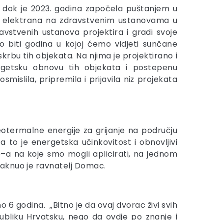
ja, dok je 2023. godina započela puštanjem u
na elektrana na zdravstvenim ustanovama u
avstvenih ustanova projektira i gradi svoje
o biti godina u kojoj ćemo vidjeti sunčane
krbu tih objekata. Na njima je projektirano i
ergetsku obnovu tih objekata i postepenu
islila, pripremila i prijavila niz projekata
eotermalne energije za grijanje na području
to je energetska učinkovitost i obnovljivi
ve–a na koje smo mogli aplicirati, na jednom
taknuo je ravnatelj Domac.
6 godina. „Bitno je da ovaj dvorac živi svih
ubliku Hrvatsku, nego da ovdje po znanje i