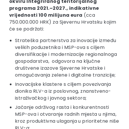
okviru Integriranog teritorijalnog
programa 2021.–2027., indikativne
vrijednosti 100 milijuna eura
(cca
750.000.000 HRK) za Sjevernu Hrvatsku kojim
će se podržati:
Strateška partnerstva za inovacije između
velikih poduzetnika i MSP-ova s ciljem
diversifikacije i modernizacije regionalnoga
gospodarstva, odgovora na ključne
društvene izazove Sjeverne Hrvatske i
omogućavanja zelene i digitalne tranzicije;
Inovacijske klastere s ciljem povezivanja
dionika RLV-a iz poslovnog, znanstveno-
istraživačkog i javnog sektora;
Jačanje održivog rasta i konkurentnosti
MSP-ova i otvaranje radnih mjesta u njima,
kroz produktivna ulaganja u prioritetne niše
RLV-a;