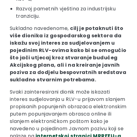
Razvoj pametnih vještina za industrijsku
tranziciju.
Sukladno navedenome,
cilj je potaknuti što
više dionika iz gospodarskog sektora da
iskažu svoj interes za sudjelovanjem u
pojedinim RLV-ovima kako bi se omogućio
što jači utjecaj kroz stvaranje budućeg
Akcijskog plana, ali i na kreiranje javnih
poziva za dodjelu bespovratnih sredstava
sukladno stvarnim potrebama.
Svaki zainteresirani dionik može iskazati
interes sudjelovanja u RLV-u prijavom slanjem
propisanih popunjenih obrazaca elektronskim
putem popunjavanjem obrasca online ili
slanjem elektroničkom poštom kako je
navedeno u pojedinom Javnom pozivu koji se
nalaze na
internetskoj stranici MRRFEU-a
.