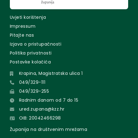
Uvjeti korištenja
Impressum
Pitajte nas
Izjava o pristupačnosti
Politika privatnosti
Postavke kolačića
Krapina, Magistratska ulica 1
049/329-111
049/329-255
Radnim danom od 7 do 15
ured.zupana@kzz.hr
OIB: 20042466298
Županija na društvenim mrežama