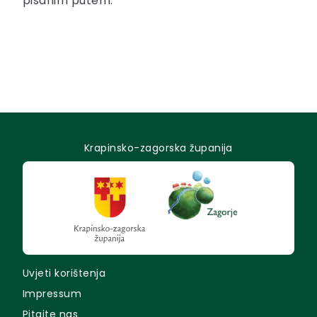
pisanim putem.
Krapinsko-zagorska županija
Uvjeti korištenja
Impressum
Pitajte nas