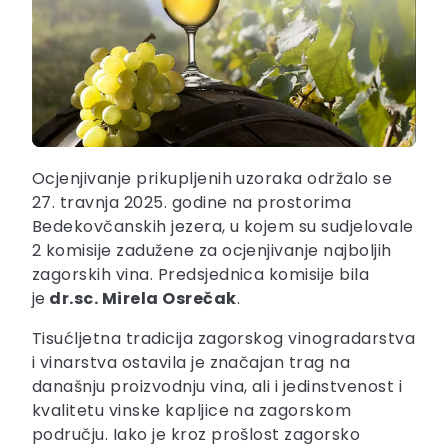
Ocjenjivanje prikupljenih uzoraka održalo se
27. travnja 2025. godine na prostorima
Bedekovčanskih jezera, u kojem su sudjelovale
2 komisije zadužene za ocjenjivanje najboljih
zagorskih vina. Predsjednica komisije bila
je
dr.sc. Mirela Osrečak
.
Tisućljetna tradicija zagorskog vinogradarstva
i vinarstva ostavila je značajan trag na
današnju proizvodnju vina, ali i jedinstvenost i
kvalitetu vinske kapljice na zagorskom
području. Iako je kroz prošlost zagorsko