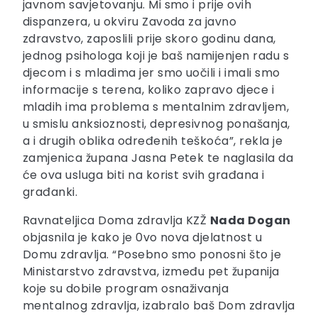
javnom savjetovanju. Mi smo i prije ovih
dispanzera, u okviru Zavoda za javno
zdravstvo, zaposlili prije skoro godinu dana,
jednog psihologa koji je baš namijenjen radu s
djecom i s mladima jer smo uočili i imali smo
informacije s terena, koliko zapravo djece i
mladih ima problema s mentalnim zdravljem,
u smislu anksioznosti, depresivnog ponašanja,
a i drugih oblika određenih teškoća”, rekla je
zamjenica župana Jasna Petek te naglasila da
će ova usluga biti na korist svih građana i
građanki.
Ravnateljica Doma zdravlja KZŽ
Nada Dogan
objasnila je kako je 0vo nova djelatnost u
Domu zdravlja. “Posebno smo ponosni što je
Ministarstvo zdravstva, između pet županija
koje su dobile program osnaživanja
mentalnog zdravlja, izabralo baš Dom zdravlja