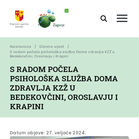
Naslovnica
Glavna vijest
S radom počela psihološka služba Doma zdravlja KZŽ u 
Bedekovčini, Oroslavju i Krapini
S RADOM POČELA
PSIHOLOŠKA SLUŽBA DOMA
ZDRAVLJA KZŽ U
BEDEKOVČINI, OROSLAVJU I
KRAPINI
Datum objave: 27. veljače 2024.