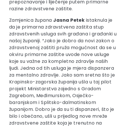
prepoznavanje i liječenje putem primarne
razine zdravstvene zaštite.
Zamjenica župana
Jasna Petek
istaknula je
da je primarna zdravstvena zaštita stup
zdravstvenih usluga svih građana i građanki u
našoj županiji. “Jako je dobro da novi zakon o
zdravstvenoj zaštiti pruža mogućnost da se u
okviru primarne zaštite uvode nove usluge
koje su važne za kompletno zdravlje naših
ljudi. Jedna od tih usluga je mjera dispanzera
za mentalno zdravlje. Jako sam sretna što je
Krapinsko-zagorska županija ušla u taj pilot
projekt Ministarstva zajedno s Gradom
Zagrebom, Međimurskom, Osječko-
baranjskom i Splitsko-dalmatinskom
županijom. Dobro je da su ti dispanzeri, što je
bilo i obećano, ušli u prijedlog nove mreže
zdravstvene zaštite koja je trenutno na