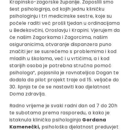
Krapinsko-zagorske županije. Zaposlili smo
šest psihologinja, od kojih jednu kliničku
psihologinju i tri medicinske sestre, koje su
počele raditi već prošli tjedan u ordinacijama
u Bedekovčini, Oroslavju i Krapini. Vjerujem da
će našim Zagorkama i Zagorcima, našim
osiguranicima, otvaranje dispanzera puno
značiti jer se susrećemo s problemima i kod
mladih u školama, već i u vrtićima, a i kod
starijih osoba je potrebna stručna pomoć
psihologa”, pojasnila je ravnateljica Dogan te
dodala da pilot projekt traje od 15. veljače do
30. lipnja te će se nastaviti kao djelatnost
Doma zdravlja.
Radno vrijeme je svaki radni dan od 7 do 20h
te subotama prema rasporedu, a kako je
istaknula klinička psihologinja
Gordana
Kamenečki,
psihološka djelatnost preduvjet