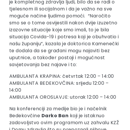
je kompletnog zdravlja ljudi, bilo da se radi o
tjelesnom ili socijalnom i da je važno na sve
moguće načine ljudima pomoći. “Naročito
smo se o tome osvijestili nakon dvije izuzetno
izazovne situacije koje smo imali, to je bila
situacija Covida-19 i potresa koji je obuhvatio i
našu županiju”, kazala je doktorica Kamenečki
te dodala da se građani mogu najaviti bez
uputnice, a također postoji i mogućnost
savjetovanja bez najave i to:
AMBULANTA KRAPINA: četvrtak 12:00 – 14:00
AMBULANTA BEDEKOVČINA: srijedu 12:00 –
14:00
AMBULANTA OROSLAVJE: utorak 12:00 – 14:00
Na konferenciji za medije bio je i načelnik
Bedekovčine
Darko Ban
koji je istaknuo
zadovoljstvo ovim programom uz zahvalu KZŽ
i Domu zdravlja što su prepoznali njihove