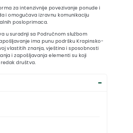
orma za intenzivnije povezivanje ponude i
ada i omogućava izravnu komunikaciju
alnih posloprimaca.
va u suradnji sa Područnom službom
apošljavanje ima punu podršku Krapinsko-
oj vlastitih znanja, vještina i sposobnosti
anja i zapošljavanja elementi su koji
predak društva.