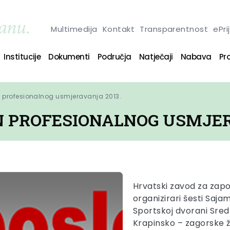
Multimedija
Kontakt
Transparentnost
ePri
Institucije
Dokumenti
Područja
Natječaji
Nabava
Pro
 profesionalnog usmjeravanja 2013.
N PROFESIONALNOG USMJER
Hrvatski zavod za zapo
organizirari šesti Saja
Sportskoj dvorani Sred
Krapinsko – zagorske ž