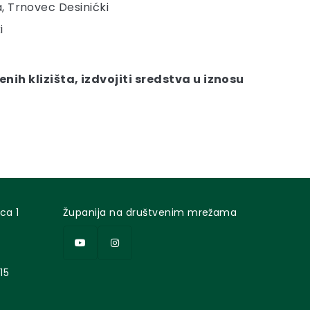
a, Trnovec Desinićki
i
ih klizišta, izdvojiti sredstva u iznosu
ca 1
Županija na društvenim mrežama
15