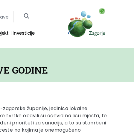
jave
jekti i investicije
VE GODINE
-zagorske županije, jedinica lokalne
 tvrtke obavili su očevid na licu mjesta, te
eni prioriteti za sanaciju, a to su stambeni
e ceste na kojima je onemogućeno