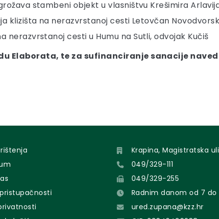
ugrožava stambeni objekt u vlasništvu Krešimira Arlavij
ja klizišta na nerazvrstanoj cesti Letovčan Novodvorsk
 na nerazvrstanoj cesti u Humu na Sutli, odvojak Kučiš
 Elaborata, te za sufinanciranje sanacije naveden
orištenja
Krapina, Magistratska uli
sum
049/329-111
nas
049/329-255
 pristupačnosti
Radnim danom od 7 do 
 privatnosti
ured.zupana@kzz.hr