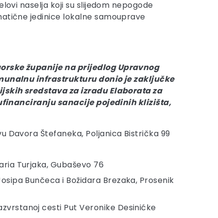
elovi naselja koji su slijedom nepogode
matične jedinice lokalne samouprave
rske županije na prijedlog Upravnog
munalnu infrastrukturu donio je zaključke
jskih sredstava za izradu Elaborata za
sufinanciranju sanacije pojedinih klizišta,
vu Davora Štefaneka, Poljanica Bistrička 99
Maria Turjaka, Gubaševo 76
 Josipa Bunčeca i Božidara Brezaka, Prosenik
azvrstanoj cesti Put Veronike Desinićke