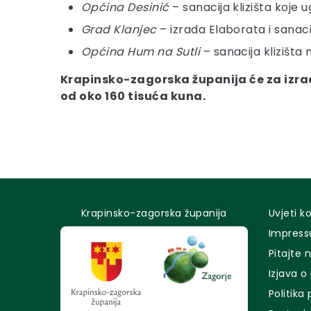
Općina Desinić
– sanacija klizišta koje 
Grad Klanjec
– izrada Elaborata i sanaci
Općina Hum na Sutli
– sanacija klizišta
Krapinsko-zagorska županija će za izradu
od oko 160 tisuća kuna.
Krapinsko-zagorska županija
Uvjeti k
Impres
Pitajte 
Izjava o
Politika