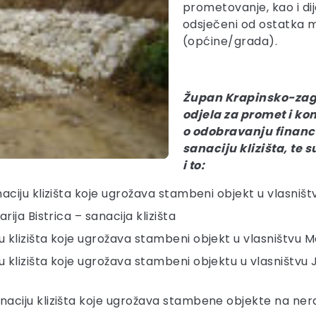
prometovanje, kao i dij
odsječeni od ostatka 
(općine/grada).
Župan Krapinsko-zago
odjela za promet i ko
o odobravanju financi
sanaciju klizišta, te 
i to:
aciju klizišta koje ugrožava stambeni objekt u vlasništ
arija Bistrica – sanacija klizišta
ju klizišta koje ugrožava stambeni objekt u vlasništvu 
ju klizišta koje ugrožava stambeni objektu u vlasništvu
naciju klizišta koje ugrožava stambene objekte na ner