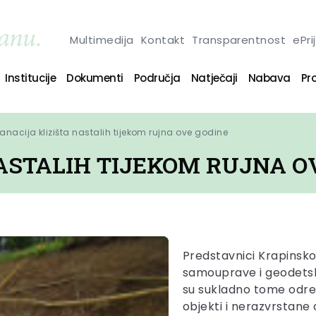
Multimedija
Kontakt
Transparentnost
ePri
Institucije
Dokumenti
Područja
Natječaji
Nabava
Pro
anacija klizišta nastalih tijekom rujna ove godine
ASTALIH TIJEKOM RUJNA O
Predstavnici Krapinsko
samouprave i geodetske
su sukladno tome određ
objekti i nerazvrstan