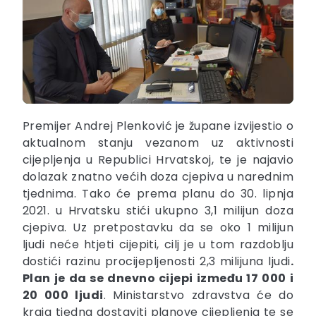
Premijer Andrej Plenković je župane izvijestio o
aktualnom stanju vezanom uz aktivnosti
cijepljenja u Republici Hrvatskoj, te je najavio
dolazak znatno većih doza cjepiva u narednim
tjednima. Tako će prema planu do 30. lipnja
2021. u Hrvatsku stići ukupno 3,1 milijun doza
cjepiva. Uz pretpostavku da se oko 1 milijun
ljudi neće htjeti cijepiti, cilj je u tom razdoblju
dostići razinu procijepljenosti 2,3 milijuna ljudi
.
Plan je da se dnevno cijepi između 17 000 i
20 000 ljudi
. Ministarstvo zdravstva će do
kraja tjedna dostaviti planove cijepljenja te se