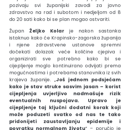
pozivaju svi županijski zavodi za javno
zdravstvo na rad i subotom i nedjeljom od 8
do 20 sati kako bi se plan mogao ostvariti.
Župan
Željko
Kolar
je nakon sastanka
istaknuo kako će Krapinsko-zagorska županija
i njene zdravstvene ustanove spremni
dočekati dolazak veće količine cjepiva i
organizirati sve potrebno kako bi se
cijepljenje moglo kontinuirano odvijati prema
mogućnostima i potrebama stanovnika iz svih
krajeva županije. „
Još jednom podsjećam
kako je stav struke sasvim jasan – korist
cijepljenja uvjerljivo nadmašuje rizik
eventualnih nuspojava. Upravo je
cijepljenje taj ključni dodatni korak koji
može poduzeti svatko od nas te tako
pridonijeti zaustavljanju epidemije i
povratku normalnom životu
“ – poručio je