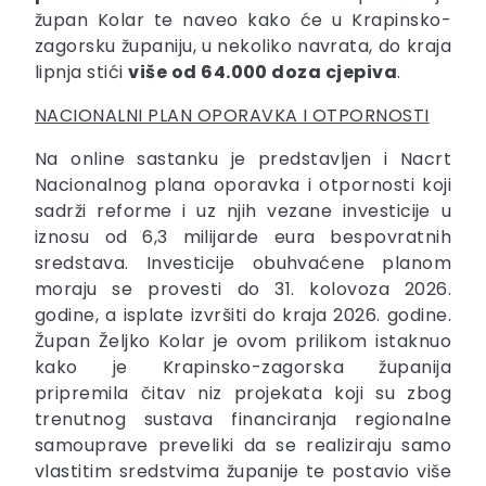
župan Kolar te naveo kako će u Krapinsko-
zagorsku županiju, u nekoliko navrata, do kraja
lipnja stići
više od 64.000 doza cjepiva
.
NACIONALNI PLAN OPORAVKA I OTPORNOSTI
Na online sastanku je predstavljen i Nacrt
Nacionalnog plana oporavka i otpornosti koji
sadrži reforme i uz njih vezane investicije u
iznosu od 6,3 milijarde eura bespovratnih
sredstava. Investicije obuhvaćene planom
moraju se provesti do 31. kolovoza 2026.
godine, a isplate izvršiti do kraja 2026. godine.
Župan Željko Kolar je ovom prilikom istaknuo
kako je Krapinsko-zagorska županija
pripremila čitav niz projekata koji su zbog
trenutnog sustava financiranja regionalne
samouprave preveliki da se realiziraju samo
vlastitim sredstvima županije te postavio više