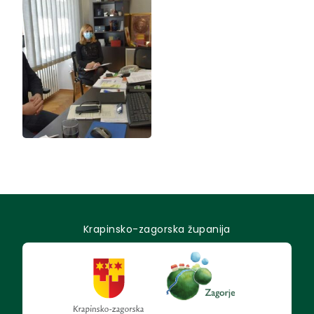
Krapinsko-zagorska županija