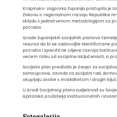
Krapinsko-zagorska županija pristupila je i
Zakonu o regionalnom razvoju Republike Hrv
skladu s jedinstvenom metodologijom za pro
potreba.
Izrada županijskih socijalnih planova temel
resursa da bi se zadovoljile identificirane 
potreba i specifične ciljeve razvoja institu
većem riziku od socijalne isključenosti, a pr
Socijalni plan predložio je Savjet za socijal
samouprave, zavoda za socijalni rad, domova
okupljaju osobe s invaliditetom i drugih ključ
U izradi Socijalnog plana sudjelovali su Sav
ispitanika pružatelja institucionalnih i izvan
Fotogalerija