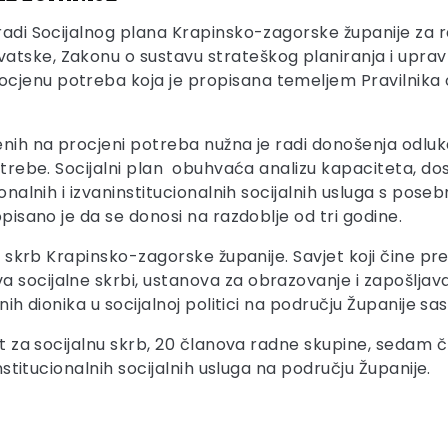
zradi Socijalnog plana Krapinsko-zagorske županije za r
atske, Zakonu o sustavu strateškog planiranja i upravl
cjenu potreba koja je propisana temeljem Pravilnika o
jenih na procjeni potreba nužna je radi donošenja odluk
potrebe. Socijalni plan obuhvaća analizu kapaciteta, dos
cionalnih i izvaninstitucionalnih socijalnih usluga s po
opisano je da se donosi na razdoblje od tri godine.
nu skrb Krapinsko-zagorske županije. Savjet koji čine pre
 socijalne skrbi, ustanova za obrazovanje i zapošljava
nih dionika u socijalnoj politici na području Županije sas
jet za socijalnu skrb, 20 članova radne skupine, sedam 
institucionalnih socijalnih usluga na području Županije.