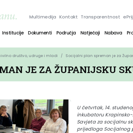
Multimedija
Kontakt
Transparentnost
ePri
Institucije
Dokumenti
Područja
Natječaji
Nabava
Pro
 civilno društvo, udruge i mladi
Socijalni plan spreman je za Župa
EMAN JE ZA ŽUPANIJSKU S
U četvrtak, 14. studen
inkubatoru Krapinsko-
Savjeta za socijalnu s
prijedloga Socijalnog