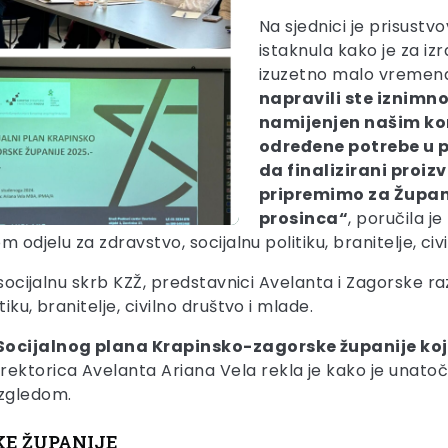
Na sjednici je prisustv
istaknula kako je za iz
izuzetno malo vremen
napravili ste iznimn
namijenjen našim kor
određene potrebe u p
da finalizirani proiz
pripremimo za Župani
prosinca“
, poručila j
 odjelu za zdravstvo, socijalnu politiku, branitelje, civ
a socijalnu skrb KZŽ, predstavnici Avelanta i Zagorske 
ku, branitelje, civilno društvo i mlade.
Socijalnog plana Krapinsko-zagorske županije koji 
direktorica Avelanta Ariana Vela rekla je kako je unato
izgledom.
KE ŽUPANIJE