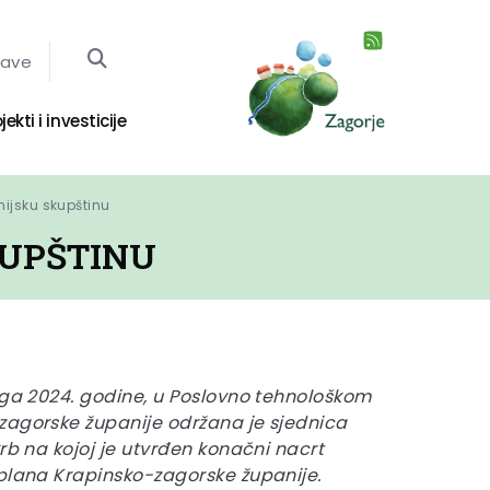
jave
jekti i investicije
nijsku skupštinu
KUPŠTINU
oga 2024. godine, u Poslovno tehnološkom
zagorske županije održana je sjednica
krb na kojoj je utvrđen konačni nacrt
 plana Krapinsko-zagorske županije.