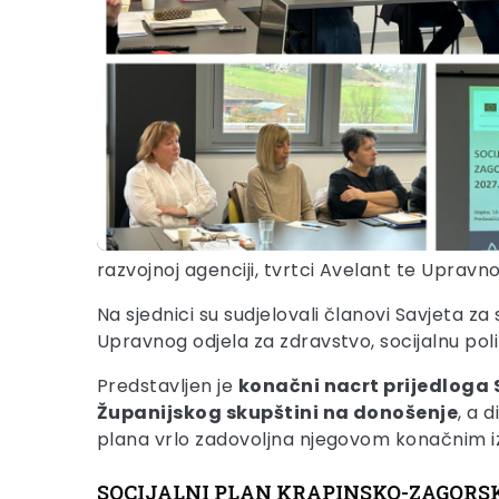
razvojnoj agenciji, tvrtci Avelant te Upravnom
Na sjednici su sudjelovali članovi Savjeta z
Upravnog odjela za zdravstvo, socijalnu politi
Predstavljen je
konačni nacrt prijedloga 
Županijskog skupštini na donošenje
, a 
plana vrlo zadovoljna njegovom konačnim 
SOCIJALNI PLAN KRAPINSKO-ZAGORS