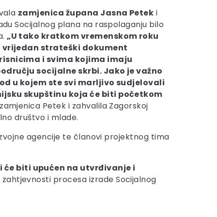
ovala
zamjenica župana Jasna Petek
i
radu Socijalnog plana na raspolaganju bilo
a.
„U tako kratkom vremenskom roku
o vrijedan strateški dokument
isnicima i svima kojima imaju
odručju socijalne skrbi. Jako je važno
vod u kojem ste svi marljivo sudjelovali
jsku skupštinu koja će biti početkom
e zamjenica Petek i zahvalila Zagorskoj
ilno društvo i mlade.
razvojne agencije te članovi projektnog tima
će biti upućen na utvrđivanje i
č zahtjevnosti procesa izrade Socijalnog