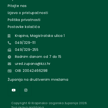
Pitajte nas
Izjava o pristupačnosti
Politika privatnosti
Postavke kolačića
Krapina, Magistratska ulica 1
049/329-111
049/329-255
Radnim danom od 7 do 15
ured.zupana@kzz.hr
OIB: 20042466298
Županija na društvenim mrežama
Copyright © Krapinsko-zagorska županija 2026.
Sva prava pridržana.