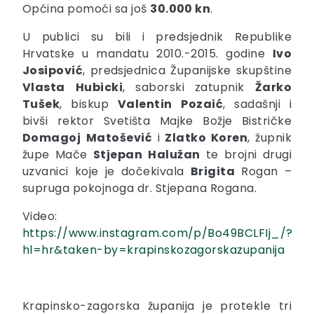
Općina pomoći sa još
30.000 kn
.
U publici su bili i predsjednik Republike
Hrvatske u mandatu 2010.-2015. godine
Ivo
Josipović
, predsjednica Županijske skupštine
Vlasta
Hubicki
, saborski zatupnik
Žarko
Tušek
, biskup
Valentin
Pozaić
, sadašnji i
bivši rektor Svetišta Majke Božje Bistričke
Domagoj
Matošević
i
Zlatko Koren
, župnik
župe Mače
Stjepan
Halužan
te brojni drugi
uzvanici koje je dočekivala
Brigita
Rogan –
supruga pokojnoga dr. Stjepana Rogana.
Video:
https://www.instagram.com/p/Bo49BCLFIj_/?
hl=hr&taken-by=krapinskozagorskazupanija
Krapinsko-zagorska županija je protekle tri