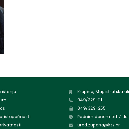
orištenja
Krapina, Magistratska uli
sum
049/329-111
nas
049/329-255
 pristupačnosti
Radnim danom od 7 do 
 privatnosti
ured.zupana@kzz.hr