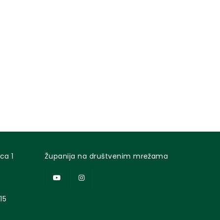
ca 1
Županija na društvenim mrežama
15