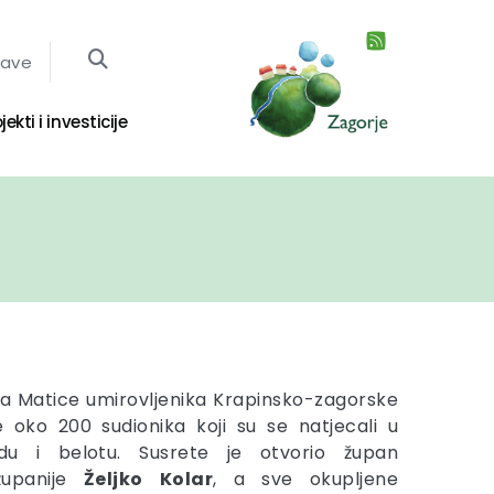
jave
jekti i investicije
a Matice umirovljenika Krapinsko-zagorske
je oko 200 sudionika koji su se natjecali u
kadu i belotu. Susrete je otvorio župan
županije
Željko
Kolar
, a sve okupljene