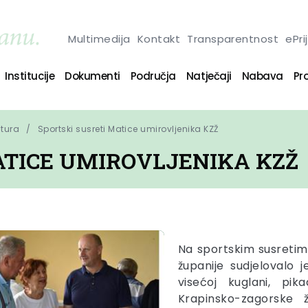
Multimedija
Kontakt
Transparentnost
ePri
Institucije
Dokumenti
Područja
Natječaji
Nabava
Pro
ltura
Sportski susreti Matice umirovljenika KZŽ
ATICE UMIROVLJENIKA KZŽ
Na sportskim susretim
županije sudjelovalo 
visećoj kuglani, pi
Krapinsko-zagorske 