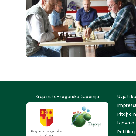
Krapinsko-zagorska županija
Uvjeti k
Impres
Pitajte 
Izjava o
Politika