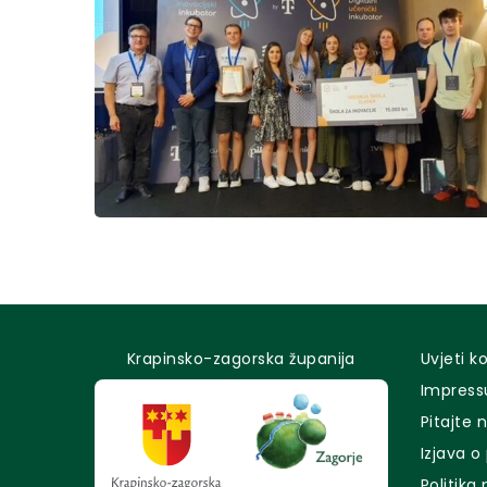
Krapinsko-zagorska županija
Uvjeti k
Impres
Pitajte 
Izjava o
Politika