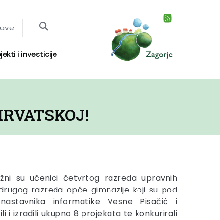
jave
jekti i investicije
HRVATSKOJ!
žni su učenici četvrtog razreda upravnih
 drugog razreda opće gimnazije koji su pod
nastavnika informatike Vesne Pisačić i
i i izradili ukupno 8 projekata te konkurirali