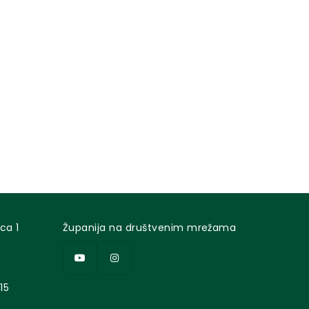
ca 1
Županija na društvenim mrežama
15