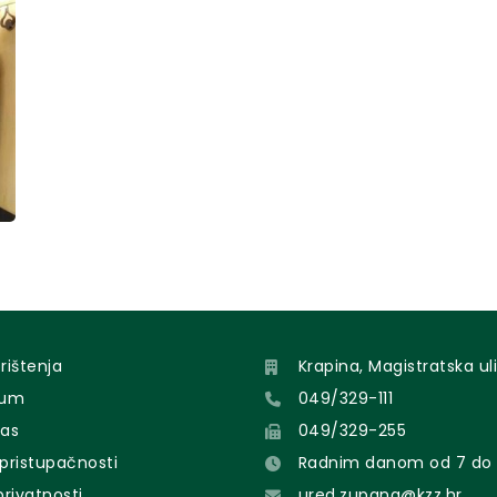
orištenja
Krapina, Magistratska uli
sum
049/329-111
nas
049/329-255
 pristupačnosti
Radnim danom od 7 do 
 privatnosti
ured.zupana@kzz.hr