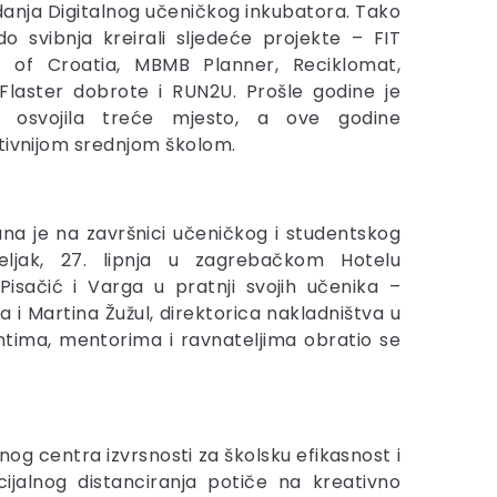
danja Digitalnog učeničkog inkubatora. Tako
do svibnja kreirali sljedeće projekte – FIT
 of Croatia, MBMB Planner, Reciklomat,
 Flaster dobrote i RUN2U. Prošle godine je
r osvojila treće mjesto, a ove godine
tivnijom srednjom školom.
na je na završnici učeničkog i studentskog
eljak, 27. lipnja u zagrebačkom Hotelu
Pisačić i Varga u pratnji svojih učenika –
kta i Martina Žužul, direktorica nakladništva u
entima, mentorima i ravnateljima obratio se
enog centra izvrsnosti za školsku efikasnost i
jalnog distanciranja potiče na kreativno