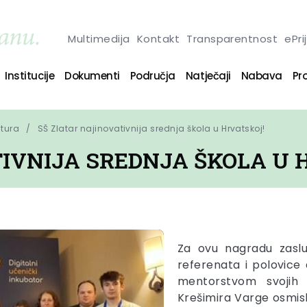
Multimedija
Kontakt
Transparentnost
ePri
Institucije
Dokumenti
Područja
Natječaji
Nabava
Pro
ltura
SŠ Zlatar najinovativnija srednja škola u Hrvatskoj!
TIVNIJA SREDNJA ŠKOLA U 
Za ovu nagradu zaslu
referenata i polovice
mentorstvom svojih 
Krešimira Varge osmislil