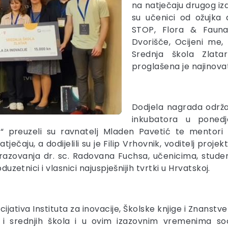
na natječaju drugog iz
su učenici od ožujka 
STOP, Flora & Fauna
Dvorišče, Ocijeni me,
Srednja škola Zlata
proglašena je najinova
Dodjela nagrada održa
inkubatora u ponedj
e“ preuzeli su ravnatelj Mladen Pavetić te mentori 
ječaju, a dodijelili su je Filip Vrhovnik, voditelj proje
 obrazovanja dr. sc. Radovana Fuchsa, učenicima, stud
duzetnici i vlasnici najuspješnijih tvrtki u Hrvatskoj.
icijativa Instituta za inovacije, Školske knjige i Znanstv
srednjih škola i u ovim izazovnim vremenima soci