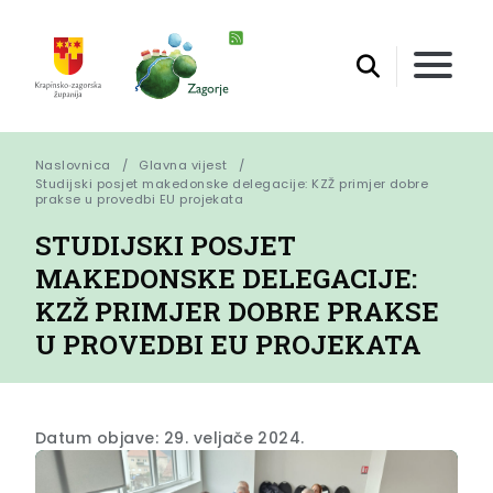
Naslovnica
Glavna vijest
Studijski posjet makedonske delegacije: KZŽ primjer dobre 
prakse u provedbi EU projekata
STUDIJSKI POSJET
MAKEDONSKE DELEGACIJE:
KZŽ PRIMJER DOBRE PRAKSE
U PROVEDBI EU PROJEKATA
Datum objave: 29. veljače 2024.