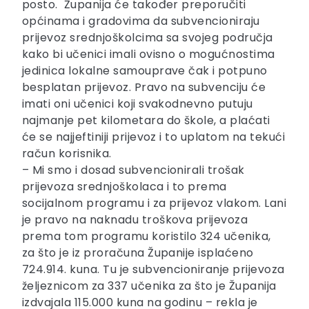
posto. Županija će također preporučiti
općinama i gradovima da subvencioniraju
prijevoz srednjoškolcima sa svojeg područja
kako bi učenici imali ovisno o mogućnostima
jedinica lokalne samouprave čak i potpuno
besplatan prijevoz. Pravo na subvenciju će
imati oni učenici koji svakodnevno putuju
najmanje pet kilometara do škole, a plaćati
će se najjeftiniji prijevoz i to uplatom na tekući
račun korisnika.
– Mi smo i dosad subvencionirali trošak
prijevoza srednjoškolaca i to prema
socijalnom programu i za prijevoz vlakom. Lani
je pravo na naknadu troškova prijevoza
prema tom programu koristilo 324 učenika,
za što je iz proračuna Županije isplaćeno
724.914. kuna. Tu je subvencioniranje prijevoza
željeznicom za 337 učenika za što je Županija
izdvajala 115.000 kuna na godinu – rekla je