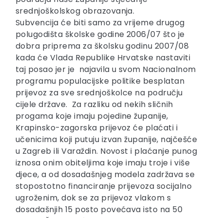
srednjoškolskog obrazovanja.
Subvencija će biti samo za vrijeme drugog
polugodišta školske godine 2006/07 što je
dobra priprema za školsku godinu 2007/08
kada će Vlada Republike Hrvatske nastaviti
taj posao jer je najavila u svom Nacionalnom
programu populacijske politike besplatan
prijevoz za sve srednjoškolce na području
cijele države. Za razliku od nekih sličnih
progama koje imaju pojedine županije,
Krapinsko-zagorska prijevoz će plaćati i
učenicima koji putuju izvan županije, najčešće
u Zagreb ili Varaždin. Novost i plaćanje punog
iznosa onim obiteljima koje imaju troje i više
djece, a od dosadašnjeg modela zadržava se
stopostotno financiranje prijevoza socijalno
ugroženim, dok se za prijevoz vlakom s
dosadašnjih 15 posto povećava isto na 50